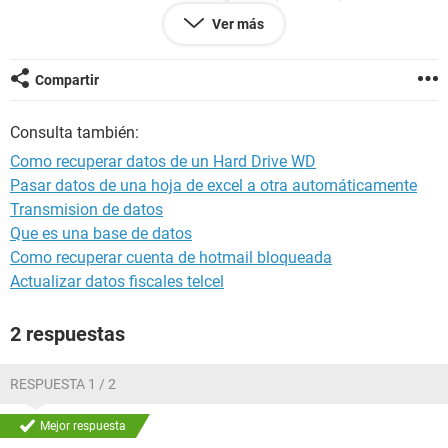
windows xp. La razon porque no la llevo donde un tecnico es
Ver más
porque tengo informacion muy importante y no puedo dejar
que otros la vean, el me dice que utiliza linux para poder
hacer la recuperacion de datos. Mi otra pregunta es si dejo
Compartir
que el haga esto y al recuperar los datos puede el mirar que
tipo de datos son cada uno??? Por Favos si alguien me
Consulta también:
puede decir como lo hago y que programa necesito se los
agradeceria mucho.
Como recuperar datos de un Hard Drive WD
Pasar datos de una hoja de excel a otra automáticamente
Transmision de datos
Que es una base de datos
Como recuperar cuenta de hotmail bloqueada
Actualizar datos fiscales telcel
2 respuestas
RESPUESTA 1 / 2
Mejor respuesta