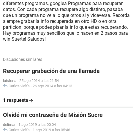
diferentes programas, googlea Programas para recuperar
datos. Con cada programa recupere algo distinto, pasaba
que un programa no veia lo que otros si y viceversa. Recorda
siempre grabar la info recuperada en otro HD o en otra
particion, porque podes pisar la info que estas recuperando.
Hay programas muy sencillos que lo hacen en 2 pasos para
win.Suerte! Saludos!
Discusiones similares
Recuperar grabación de una llamada
luistena
-
25 ago 2014 a las 21:54
Carlos-vialfa
-
26 ago 2014 a las 04:13
1 respuesta
Olvidé mi contraseña de Misión Sucre
delimar
-
1 ago 2019 a las 00:04
Carlos-vialfa
-
1 ago 2019 a las 05:46