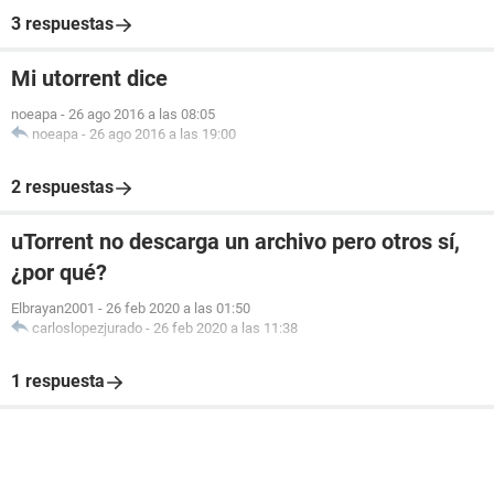
3 respuestas
Mi utorrent dice
noeapa
-
26 ago 2016 a las 08:05
noeapa
-
26 ago 2016 a las 19:00
2 respuestas
uTorrent no descarga un archivo pero otros sí,
¿por qué?
Elbrayan2001
-
26 feb 2020 a las 01:50
carloslopezjurado
-
26 feb 2020 a las 11:38
1 respuesta