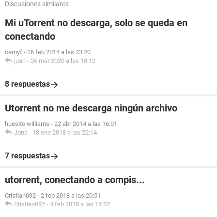
Discusiones similares
Mi uTorrent no descarga, solo se queda en
conectando
camyf
-
26 feb 2014 a las 23:20
juan
-
26 mar 2020 a las 18:12
8 respuestas
Utorrent no me descarga ningún archivo
huesito williams
-
22 abr 2014 a las 16:01
Jona
-
18 ene 2018 a las 22:14
7 respuestas
utorrent, conectando a compis...
Cristian092
-
2 feb 2018 a las 20:51
Cristian092
-
4 feb 2018 a las 14:32