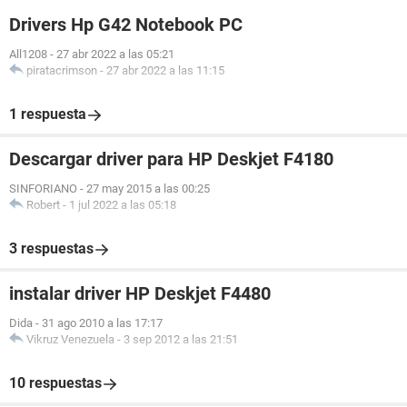
Drivers Hp G42 Notebook PC
All1208
-
27 abr 2022 a las 05:21
piratacrimson
-
27 abr 2022 a las 11:15
1 respuesta
Descargar driver para HP Deskjet F4180
SINFORIANO
-
27 may 2015 a las 00:25
Robert
-
1 jul 2022 a las 05:18
3 respuestas
instalar driver HP Deskjet F4480
Dida
-
31 ago 2010 a las 17:17
Vikruz Venezuela
-
3 sep 2012 a las 21:51
10 respuestas