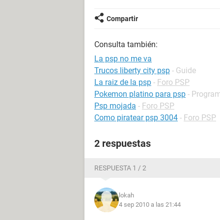
Compartir
Consulta también:
La psp no me va
Trucos liberty city psp
- Guide
La raiz de la psp
-
Foro PSP
Pokemon platino para psp
- Program
Psp mojada
-
Foro PSP
Como piratear psp 3004
-
Foro PSP
2 respuestas
RESPUESTA 1 / 2
lokah
4 sep 2010 a las 21:44