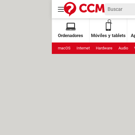
Ordenadores
Móviles y tablets
Ap
macOS
Internet
Hardware
Audio