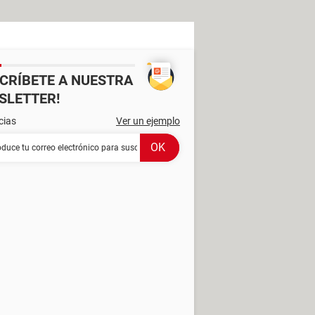
SCRÍBETE A NUESTRA
SLETTER!
cias
Ver un ejemplo