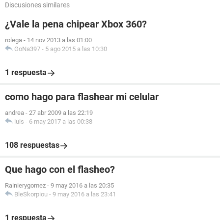
Discusiones similares
¿Vale la pena chipear Xbox 360?
rolega
-
14 nov 2013 a las 01:00
GoNa397
-
5 ago 2015 a las 10:30
1 respuesta
como hago para flashear mi celular
andrea
-
27 abr 2009 a las 22:19
luis
-
6 may 2017 a las 00:38
108 respuestas
Que hago con el flasheo?
Rainierygomez
-
9 may 2016 a las 20:35
BleSkorpiou
-
9 may 2016 a las 23:41
1 respuesta