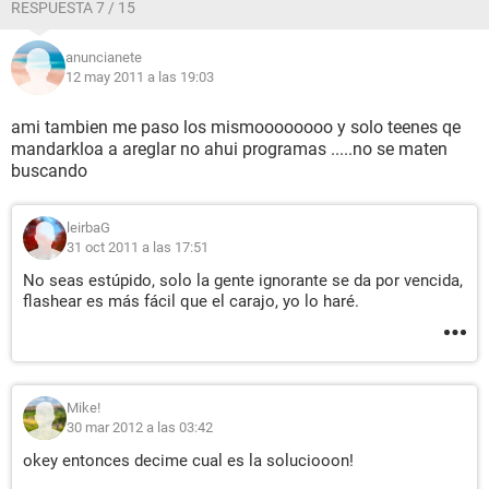
RESPUESTA 7 / 15
anuncianete
12 may 2011 a las 19:03
ami tambien me paso los mismoooooooo y solo teenes qe
mandarkloa a areglar no ahui programas .....no se maten
buscando
leirbaG
31 oct 2011 a las 17:51
No seas estúpido, solo la gente ignorante se da por vencida,
flashear es más fácil que el carajo, yo lo haré.
Mike!
30 mar 2012 a las 03:42
okey entonces decime cual es la soluciooon!