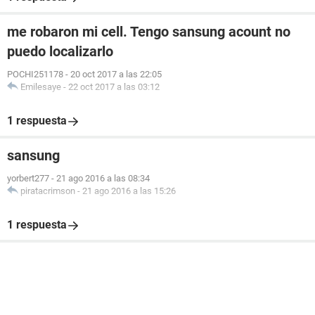
me robaron mi cell. Tengo sansung acount no
puedo localizarlo
POCHI251178
-
20 oct 2017 a las 22:05
Emilesaye
-
22 oct 2017 a las 03:12
1 respuesta
sansung
yorbert277
-
21 ago 2016 a las 08:34
piratacrimson
-
21 ago 2016 a las 15:26
1 respuesta