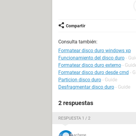
MEDIANTE USB (PUES NO TIENE E
NORMALMENTE, SE ELIMINO LA PA
PARTICION. PERO AL MOMENTO D
DICE QUE NO SE RECONOCE EL DIS
Compartir
ESTABA FUNCIONANDO NUEVAMEN
...
Consulta también:
como resolver esto? como instalar 
aora me reconoce cono disco daña
Formatear disco duro windows xp
...espero y agradesco de antemano 
Funcionamiento del disco duro
- Gu
y muchas gracias!!
Formatear disco duro externo
- Guid
Formatear disco duro desde cmd
- 
Particion disco duro
- Guide
Desfragmentar disco duro
- Guide
2 respuestas
RESPUESTA 1 / 2
achepe