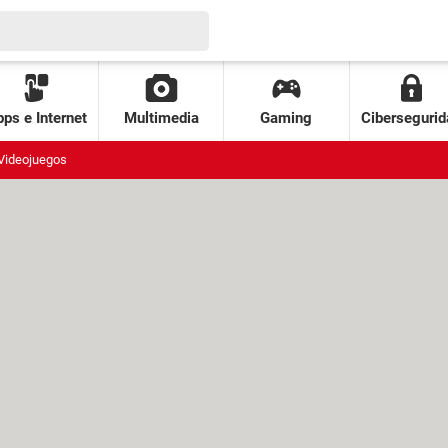
ps e Internet
Multimedia
Gaming
Cibersegurid
Videojuegos