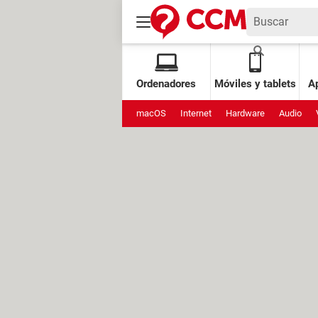
Ordenadores
Móviles y tablets
Ap
macOS
Internet
Hardware
Audio