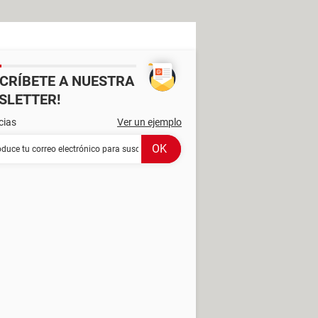
SCRÍBETE A NUESTRA
SLETTER!
cias
Ver un ejemplo