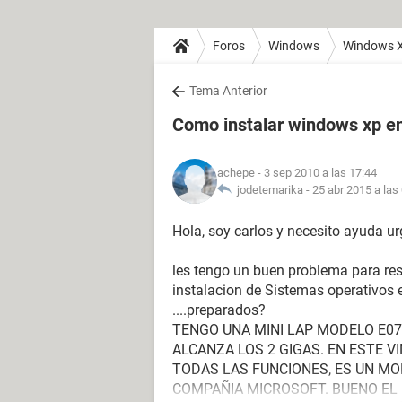
Foros
Windows
Windows 
Tema Anterior
Como instalar windows xp e
achepe
- 3 sep 2010 a las 17:44
jodetemarika -
25 abr 2015 a las
Hola, soy carlos y necesito ayuda urg
les tengo un buen problema para res
instalacion de Sistemas operativos
....preparados?
TENGO UNA MINI LAP MODELO E07
ALCANZA LOS 2 GIGAS. EN ESTE 
TODAS LAS FUNCIONES, ES UN MO
COMPAÑIA MICROSOFT. BUENO EL