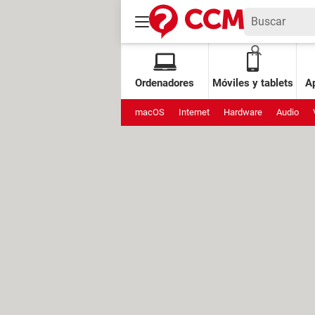
Ordenadores
Móviles y tablets
Ap
macOS
Internet
Hardware
Audio