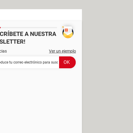
SCRÍBETE A NUESTRA
SLETTER!
cias
Ver un ejemplo