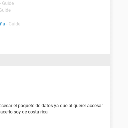
- Guide
 Guide
eña
- Guide
ccesar el paquete de datos ya que al querer accesar
hacerlo soy de costa rica