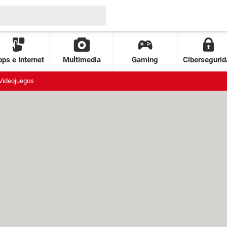
ps e Internet
Multimedia
Gaming
Cibersegurid
Videojuegos