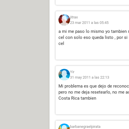
jitrax
23 mar 2011 a las 05:45
a mi me paso lo mismo yo tambien so
cel con solo eso queda listo , por si
cel
Yir
31 may 2011 a las 22:13
Mi problema es que dejo de reconoce
pero no me deja resetearlo, no me ac
Costa Rica tambien
barbanegraelpirata