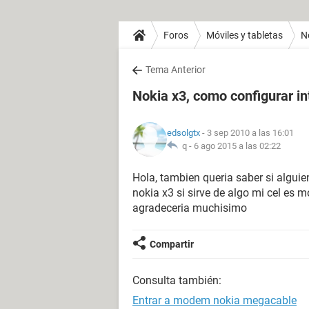
Foros
Móviles y tabletas
N
Tema Anterior
Nokia x3, como configurar in
edsolgtx
- 3 sep 2010 a las 16:01
q -
6 ago 2015 a las 02:22
Hola, tambien queria saber si alguie
nokia x3 si sirve de algo mi cel es 
agradeceria muchisimo
Compartir
Consulta también:
Entrar a modem nokia megacable