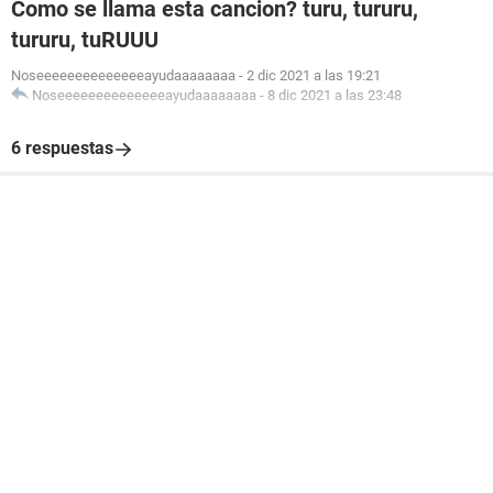
Como se llama esta cancion? turu, tururu,
tururu, tuRUUU
Noseeeeeeeeeeeeeeayudaaaaaaaa
-
2 dic 2021 a las 19:21
Noseeeeeeeeeeeeeeayudaaaaaaaa
-
8 dic 2021 a las 23:48
6 respuestas