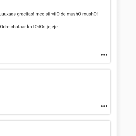
aas graciias! mee siirviiO de mushO mushO!
 pOdre chataar kn tOdOs jejeje