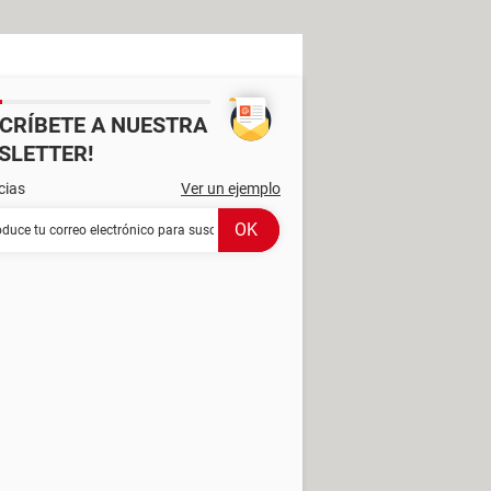
SCRÍBETE A NUESTRA
SLETTER!
cias
Ver un ejemplo