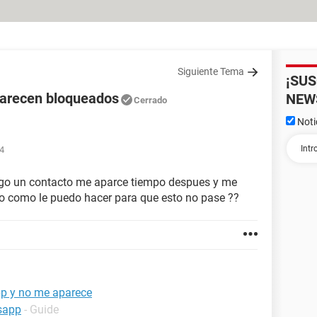
Siguiente Tema
¡SU
parecen bloqueados
NEW
Cerrado
Noti
54
ego un contacto me aparce tiempo despues y me
o como le puedo hacer para que esto no pase ??
p y no me aparece
sapp
- Guide