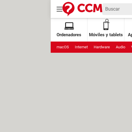
Ordenadores
Móviles y tablets
Ap
macOS
Internet
Hardware
Audio