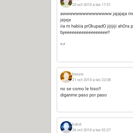
20 oct 2010 a las 17:31
awwwwwwwwwwwwwww jajajaja muuux
jejeje
iia m habiia prOkupadO jijijiji ahOra
byeeeeeeeeeeeeeeeeee!!
^-^
bossio
21 oct 2010 a las 22:08
no se como le hiso!!
diganme paso por paso
kokol
26 oct 2010 a las 02:37