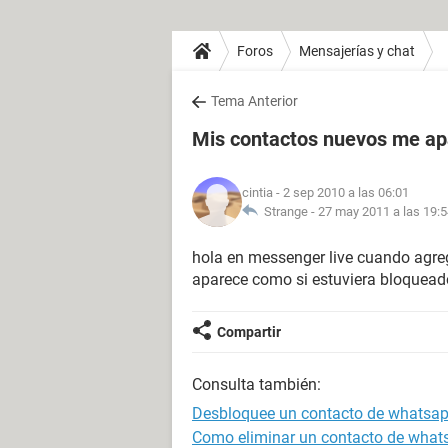
Foros
Mensajerías y chat
Tema Anterior
Mis contactos nuevos me a
cintia
- 2 sep 2010 a las 06:01
Strange -
27 may 2011 a las 19:
hola en messenger live cuando agr
aparece como si estuviera bloquead
Compartir
Consulta también:
Desbloquee un contacto de whatsap
Como eliminar un contacto de what