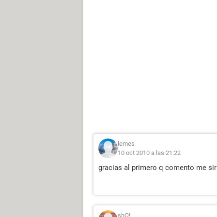
lemes
10 oct 2010 a las 21:22
gracias al primero q comento me si
shO!