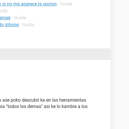
 si no me aparece la opcion
- Guide
uide
enger
- Guide
do iphone
- Guide
 ase poko descubri ke en las herramientas
nia "todos los demas" asi ke lo kambie a los