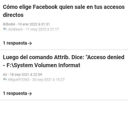
Cómo elige Facebook quien sale en tus accesos
directos
Bilbo84
-
10 ene 2022 à 01:31
Andream
-
11 may 2022 à 21:17
1 respuesta
Luego del comando Attrib. Dice: "Acceso denied
- F:\System Volumen Informat
Az
-
18 sep 2021 à 22:59
MiguelY2542
-
20 sep 2021 à 16:27
1 respuesta