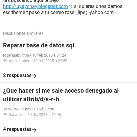
tas buscando aqui te dejo
http://uyaychay.blogspot.com
si quieres unos demos
escribeme t paso a tu correo rossi_lipe@yahoo.com
Discusiones similares
Reparar base de datos sql
roderigabuitron
-
10 feb 2015 à 01:24
mazonruben
-
12 feb 2015 à 22:59
2 respuestas
¿Que hacer si me sale acceso denegado al
utilizar attrib/d/s-r-h
1a.w3ra
-
17 nov 2015 à 17:08
darveliun
-
14 dic 2023 à 17:06
4 respuestas