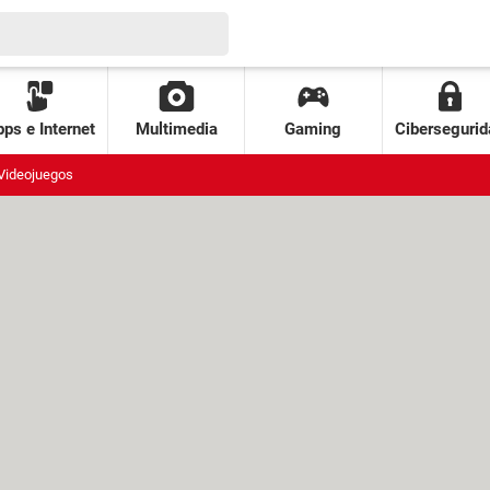
ps e Internet
Multimedia
Gaming
Cibersegurid
Videojuegos