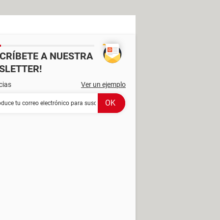
SCRÍBETE A NUESTRA
SLETTER!
cias
Ver un ejemplo