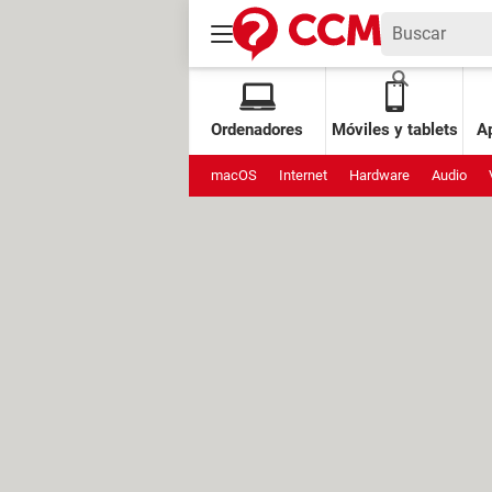
Ordenadores
Móviles y tablets
Ap
macOS
Internet
Hardware
Audio