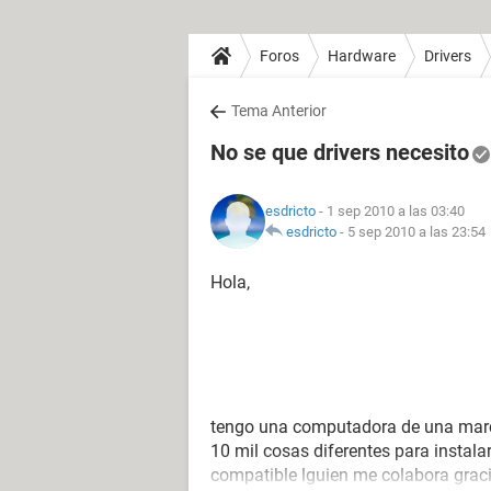
Foros
Hardware
Drivers
Tema Anterior
No se que drivers necesito
esdricto
- 1 sep 2010 a las 03:40
esdricto
-
5 sep 2010 a las 23:54
Hola,
tengo una computadora de una marca
10 mil cosas diferentes para instala
compatible lguien me colabora grac