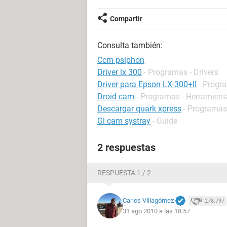
Compartir
Consulta también:
Ccm psiphon
Driver lx 300
- Programas - Drivers
Driver para Epson LX-300+II
- Progra
Droid cam
- Programas - Herramient
Descargar quark xpress
- Programas
Gl cam systray
- Guide
2 respuestas
RESPUESTA 1 / 2
Carlos Villagómez
278.797
31 ago 2010 a las 18:57