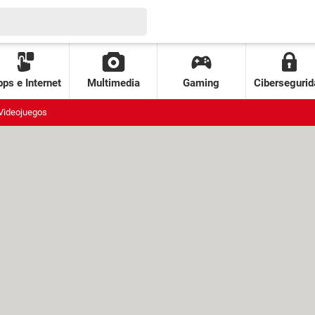
ps e Internet
Multimedia
Gaming
Cibersegurid
Videojuegos