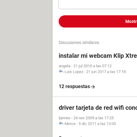
Mostr
Discusiones similares
instalar mi webcam Klip Xt
angela
-
21 jul 2010 a las 07:12
Luis Lopez
-
21 jun 2017 a las 17:18
12 respuestas
driver tarjeta de red wifi con
ljames
-
24 nov 2009 a las 17:25
Merce
-
5 dic 2011 a las 13:00