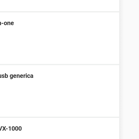
in-one
 usb generica
 VX-1000