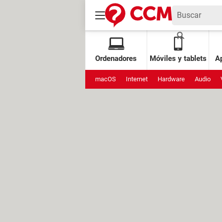
Ordenadores
Móviles y tablets
Ap
macOS
Internet
Hardware
Audio