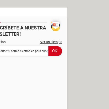
SCRÍBETE A NUESTRA
SLETTER!
cias
Ver un ejemplo