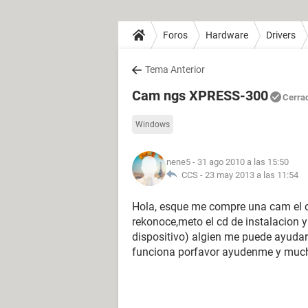
Foros
Hardware
Drivers
Tema Anterior
Cam ngs XPRESS-300
Cerra
Windows
nene5
- 31 ago 2010 a las 15:50
CCS -
23 may 2013 a las 11:54
Hola, esque me compre una cam el otr
rekonoce,meto el cd de instalacion y
dispositivo) algien me puede ayudar
funciona porfavor ayudenme y muc