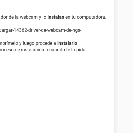
lador de la webcam y lo
instalas
en tu computadora.
scargar-14362-driver-de-webcam-de-ngs-
omprímelo y luego procede a
instalarlo
oceso de instalación o cuando te lo pida