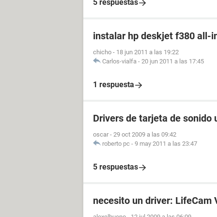
5 respuestas
instalar hp deskjet f380 all-
chicho
-
18 jun 2011 a las 19:22
Carlos-vialfa
-
20 jun 2011 a las 17:45
1 respuesta
Drivers de tarjeta de sonido
oscar
-
29 oct 2009 a las 09:42
roberto pc
-
9 may 2011 a las 23:47
5 respuestas
necesito un driver: LifeCam
alexelbueno
-
12 jul 2009 a las 06:09