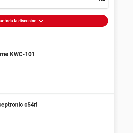
ar toda la discusión
reme KWC-101
ceptronic c54ri