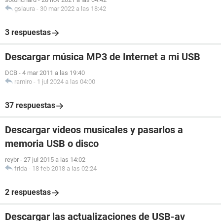
gslaura
-
30 mar 2022 a las 18:42
3 respuestas
Descargar música MP3 de Internet a mi USB
DCB
-
4 mar 2011 a las 19:40
ramiro
-
1 jul 2024 a las 04:00
37 respuestas
Descargar videos musicales y pasarlos a
memoria USB o disco
reybr
-
27 jul 2015 a las 14:02
frida
-
18 feb 2018 a las 02:24
2 respuestas
Descargar las actualizaciones de USB-av