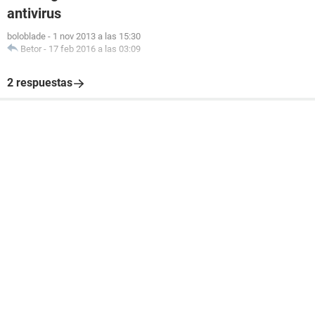
antivirus
boloblade
-
1 nov 2013 a las 15:30
Betor
-
17 feb 2016 a las 03:09
2 respuestas