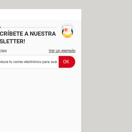
SCRÍBETE A NUESTRA
SLETTER!
cias
Ver un ejemplo