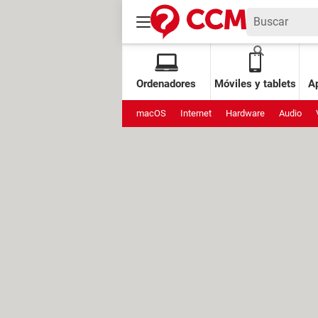
Ordenadores
Móviles y tablets
Ap
macOS
Internet
Hardware
Audio