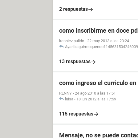
2 respuestas
como inscribirme en doce pdv
kenniez pulido
-
22 may 2013 a las 23:24
Ayariizaguirreoquendo114563150424600
13 respuestas
como ingreso el curriculo en
RENNY
-
24 ago 2010 a las 17:51
luisa
-
18 jun 2012 a las 17:59
115 respuestas
Mensaje, no se puede contac