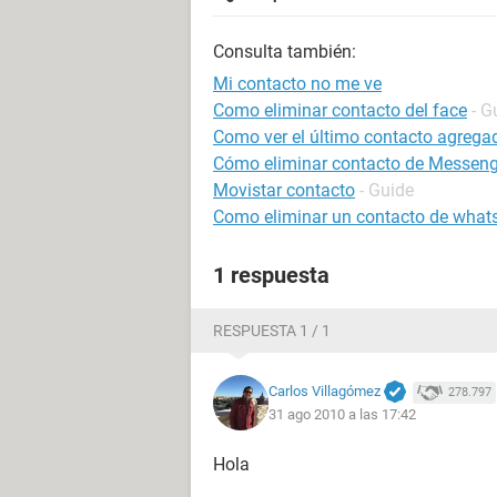
Consulta también:
Mi contacto no me ve
Como eliminar contacto del face
- G
Como ver el último contacto agrega
Cómo eliminar contacto de Messenge
Movistar contacto
- Guide
Como eliminar un contacto de what
1 respuesta
RESPUESTA 1 / 1
Carlos Villagómez
278.797
31 ago 2010 a las 17:42
Hola