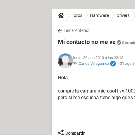
Foros
Hardware
Drivers
Tema Anterior
Mi contacto no me ve
Cerrad
tony
- 30 ago 2010 a las 23:13
Carlos Villagómez
-
31 ago 2
Hola,
compre la camara microsoft vx-1000 
pero si me escucha tiene algo que 
Compartir