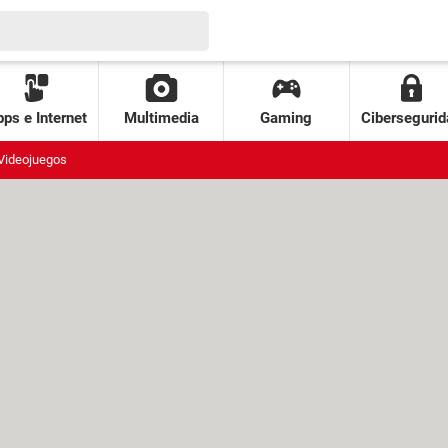
ps e Internet
Multimedia
Gaming
Cibersegurid
Videojuegos