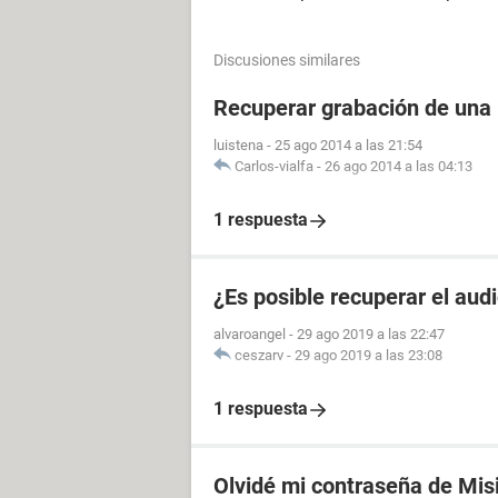
Discusiones similares
Recuperar grabación de una
luistena
-
25 ago 2014 a las 21:54
Carlos-vialfa
-
26 ago 2014 a las 04:13
1 respuesta
¿Es posible recuperar el aud
alvaroangel
-
29 ago 2019 a las 22:47
ceszarv
-
29 ago 2019 a las 23:08
1 respuesta
Olvidé mi contraseña de Mis