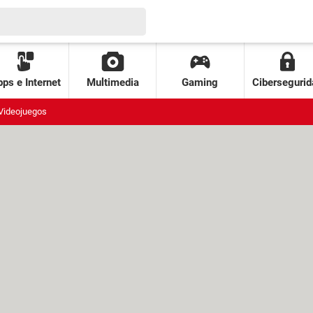
ps e Internet
Multimedia
Gaming
Cibersegurid
Videojuegos