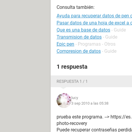
Consulta también:
Ayuda para recuperar datos de pen d
Pasar datos de una hoja de excel a
Que es una base de datos
- Guide
Transmision de datos
- Guide
Epic pen
- Programas - Otros
Compresion de datos
- Guide
1 respuesta
RESPUESTA 1 / 1
lucy
3 sep 2010 a las 05:38
prueba este programa. --> https://
photo-recovery
Puede recuperar contraseñas perdida