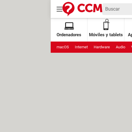
Ordenadores
Móviles y tablets
Ap
macOS
Internet
Hardware
Audio