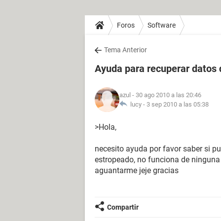
Foros
Software
Tema Anterior
Ayuda para recuperar datos 
azul
- 30 ago 2010 a las 20:46
lucy -
3 sep 2010 a las 05:38
>Hola,
necesito ayuda por favor saber si p
estropeado, no funciona de ninguna
aguantarme jeje gracias
Compartir