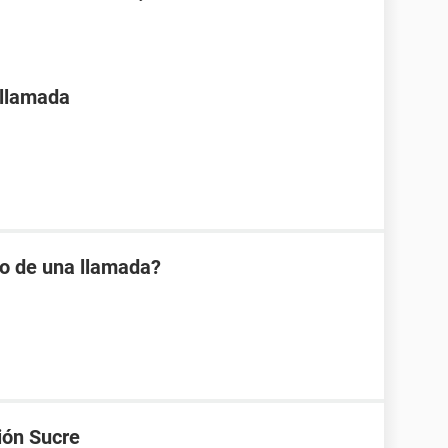
 llamada
io de una llamada?
ión Sucre