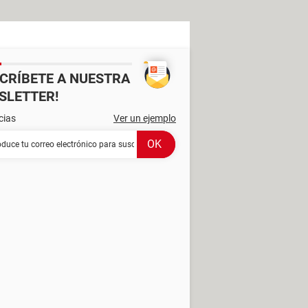
SCRÍBETE A NUESTRA
SLETTER!
cias
Ver un ejemplo