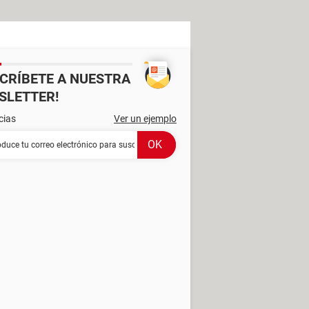
SCRÍBETE A NUESTRA
SLETTER!
cias
Ver un ejemplo