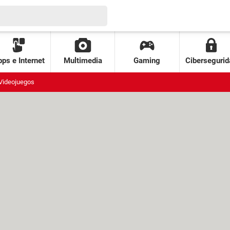
ps e Internet
Multimedia
Gaming
Cibersegurid
Videojuegos