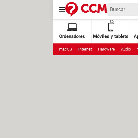
Ordenadores
Móviles y tablets
Ap
macOS
Internet
Hardware
Audio