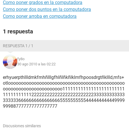
Como poner grados en la computadora
Como poner dos puntos en la computadora
Como poner arroba en computadora
1 respuesta
RESPUESTA 1 / 1
fy8o
30 ago 2010 a las 02:22
erhyuerpthllldmkfmhñlllgfhlñlñkñlklmfhpoosd
rgtñkllld,m
fs+
otlooooooooooooooooooooooooooooooooooooooooooooo
ooooooooooooooooooooooo111111111111111111111111
11111111111222222222222222222222222333333333333
33333366666666666666665555555555444444444449999
999887777777777777777
Discusiones similares