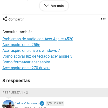
tengo una acer aspire notebook 4520 con XP con placa de
Ver más
procesador
"AMD Athlon (tm)64 X2 Dual Core Processor TK-53" (esta
informacion la saque del driver detective)
Compartir
Consulta también:
Problemas de audio con Acer Aspire 4520
Acer aspire one d255e
Acer aspire one drivers windows 7
Como activar luz de teclado acer aspire 3
Como formatear acer aspire
Acer aspire one d270 drivers
3 respuestas
RESPUESTA 1 / 3
Carlos Villagómez
278.797