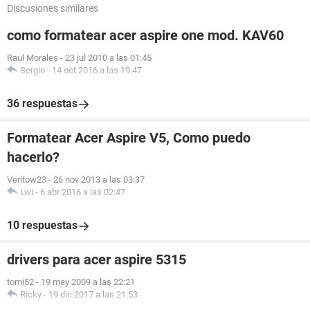
Discusiones similares
como formatear acer aspire one mod. KAV60
Raul Morales
-
23 jul 2010 a las 01:45
Sergio
-
14 oct 2016 a las 19:47
36 respuestas
Formatear Acer Aspire V5, Como puedo
hacerlo?
Veritow23
-
26 nov 2013 a las 03:37
Lwi
-
6 abr 2016 a las 02:47
10 respuestas
drivers para acer aspire 5315
tomi52
-
19 may 2009 a las 22:21
Ricky
-
19 dic 2017 a las 21:53