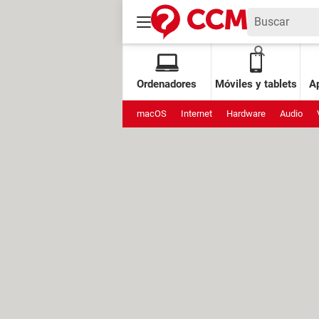
Ordenadores
Móviles y tablets
Ap
macOS
Internet
Hardware
Audio