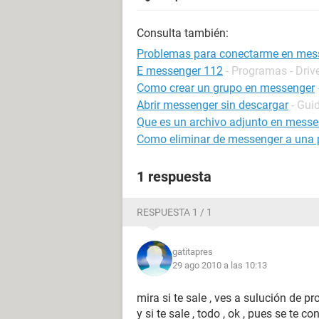
Consulta también:
Problemas para conectarme en mes
E messenger 112
- Programas - Driv
Como crear un grupo en messenger
Abrir messenger sin descargar
- Gui
Que es un archivo adjunto en messe
Como eliminar de messenger a una 
1 respuesta
RESPUESTA 1 / 1
gatitapres
29 ago 2010 a las 10:13
mira si te sale , ves a sulución de pr
y si te sale , todo , ok , pues se te co