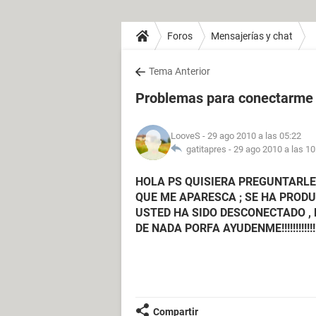
Foros
Mensajerías y chat
Tema Anterior
Problemas para conectarme
LooveS
- 29 ago 2010 a las 05:22
gatitapres -
29 ago 2010 a las 10
HOLA PS QUISIERA PREGUNTARLE
QUE ME APARESCA ; SE HA PROD
USTED HA SIDO DESCONECTADO , 
DE NADA PORFA AYUDENME!!!!!!!!!!!!!!!
Compartir