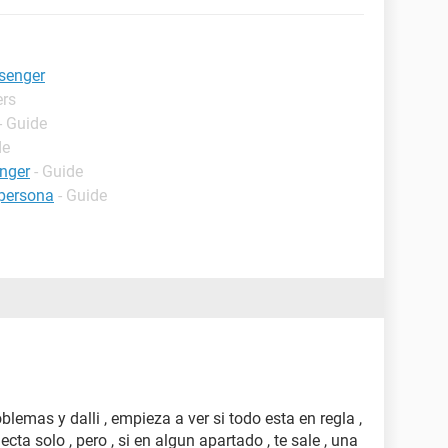
senger
ers
- Guide
de
nger
- Guide
persona
- Guide
oblemas y dalli , empieza a ver si todo esta en regla ,
necta solo , pero , si en algun apartado , te sale , una