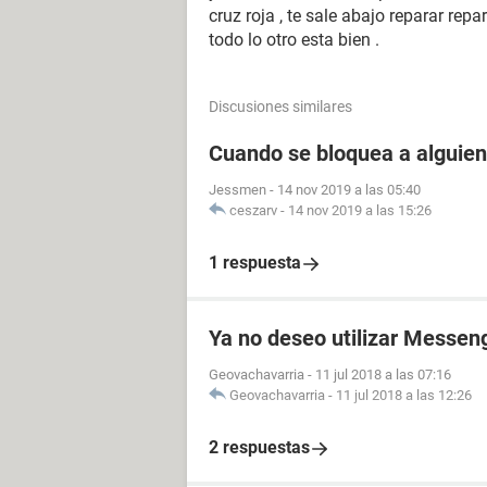
cruz roja , te sale abajo reparar repa
todo lo otro esta bien .
Discusiones similares
Cuando se bloquea a alguien
Jessmen
-
14 nov 2019 a las 05:40
ceszarv
-
14 nov 2019 a las 15:26
1 respuesta
Ya no deseo utilizar Messen
Geovachavarria
-
11 jul 2018 a las 07:16
Geovachavarria
-
11 jul 2018 a las 12:26
2 respuestas