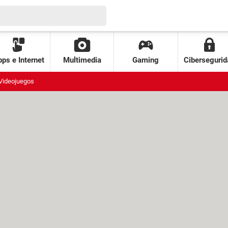
ps e Internet
Multimedia
Gaming
Cibersegurid
Videojuegos