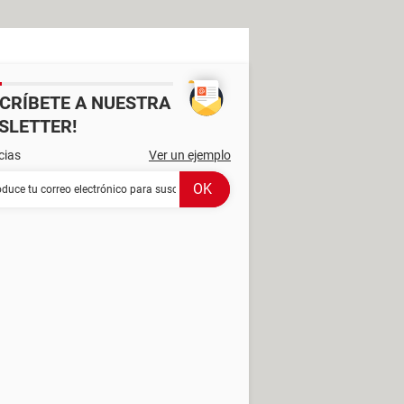
SCRÍBETE A NUESTRA
SLETTER!
cias
Ver un ejemplo