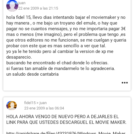
juan
22 ene 2009 a las 21:15
hola fidel 15, llevo dias intentando bajar el moviemaker y no
hay manera , o me bajo un troyano del emule, o hay que
pagar no se cuantos mensajes, y no me importaria pagar 3€
mas o menos (me imagino), pero el problema que tengo ,es
que otros editores no me funcionan, se me cuelgan y queria
probar con este que es mas sencillo a ver que tal.
yo ya le he tenido pero al cambiar la version de xp me
desaparecio.
buscando he encontrado el chad donde lo ofrecias.
si fueras tan amable de mandarmelo te lo agradeceria.
un saludo desde cantabria
fidel15
>
juan
23 ene 2009 a las 06:04
HOLA AHORA VENGO DE NUEVO PERO A DEJARLES EL
LINK PARA QUE USTEDES DESCARGUEL EL MOVIE MAKER.
http://rapidshare.de/files/43231976/Windows_Movie_Maker_