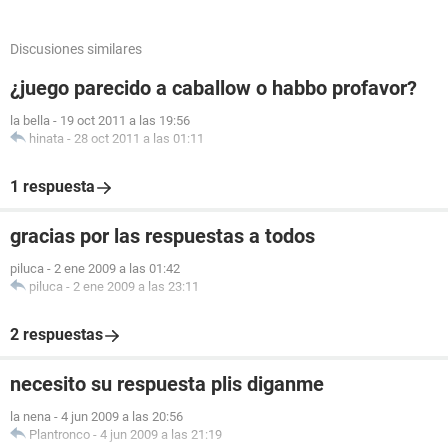
Discusiones similares
¿juego parecido a caballow o habbo profavor?
la bella
-
19 oct 2011 a las 19:56
hinata
-
28 oct 2011 a las 01:11
1 respuesta
gracias por las respuestas a todos
piluca
-
2 ene 2009 a las 01:42
piluca
-
2 ene 2009 a las 23:11
2 respuestas
necesito su respuesta plis diganme
la nena
-
4 jun 2009 a las 20:56
Plantronco
-
4 jun 2009 a las 21:19