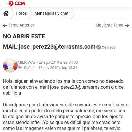
Foros
Mensajerías y chat
Tema Anterior
Siguiente Tema
NO ABRIR ESTE
MAIL:jose_perez23@terrasms.com
Cerrado
MILKIWAY
- 28 ago 2010 a las 04:03
ñañeñi -
13 nov 2010 a las 13:31
Hola, siguen einvadiendo los mails con correo no deseado
de fulanos con el mail jose_perez23@terrasms.com q dice
así: Hola
Disculpame por el atrevimiento de enviarte este email, siento
mucho en no poder decirtelo personalmente, me siento con
la obligacion de avisarte porque te aprecio, abri los ojos te
estan siendo infiel .Yo se que es dificil que me creas pero
como las imagenes valen mas que mil palabras, te envio