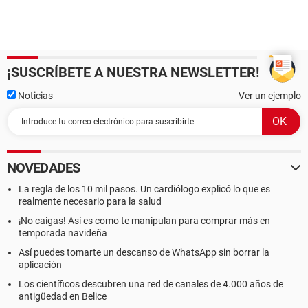
Tamaño 512 KB
Dispositivos de arranque Floppy Disk, Hard Disk, CD-ROM,
ATAPI ZIP, LS-120
Funciones disponibles Flash BIOS, Shadow BIOS, Selectable
Boot, EDD, BBS
Standards soportados DMI, ACPI, PnP
¡SUSCRÍBETE A NUESTRA NEWSLETTER!
Posibilidades de expansión PCI, USB
Noticias
Ver un ejemplo
[ Sistema ]
Propiedades del Sistema:
Fabricante To Be Filled By O.E.M.
Producto To Be Filled By O.E.M.
NOVEDADES
Versión To Be Filled By O.E.M.
La regla de los 10 mil pasos. Un cardiólogo explicó lo que es
Número de serie To Be Filled By O.E.M.
realmente necesario para la salud
Identificador único universal 00020003-00040005-
00060007-00080009
¡No caigas! Así es como te manipulan para comprar más en
Tipo de arranque Botón marcha/parada
temporada navideña
Así puedes tomarte un descanso de WhatsApp sin borrar la
[ Placa base ]
aplicación
Los científicos descubren una red de canales de 4.000 años de
Propiedades de la Placa Base:
antigüedad en Belice
Producto Wolfdale1333-D667.