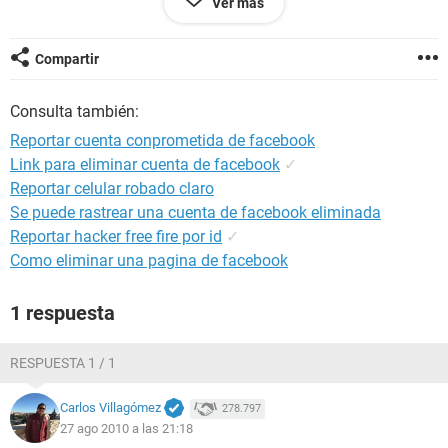
Ver más
Generador Jehova Jire
Sistema operativo Microsoft Windows XP Professional
5.1.2600 (WinXP Retail)
Compartir
Fecha 2010-08-27
Hora 12:13
Consulta también:
Reportar cuenta conprometida de facebook
--------[ Resumen ]------------------------------------------------------------------------------
Link para eliminar cuenta de facebook
✓
-----------------------
Reportar celular robado claro
Ordenador:
Se puede rastrear una cuenta de facebook eliminada
Sistema operativo Microsoft Windows XP Professional
Reportar hacker free fire por id
✓
Service Pack del Sistema Operativo Service Pack 2
Como eliminar una pagina de facebook
DirectX 4.09.00.0904 (DirectX 9.0c)
Nombre del sistema SERVIDOR
1 respuesta
Nombre de usuario Jehova Jire
Placa base:
RESPUESTA 1 / 1
Tipo de procesador Unknown, 1800 MHz (7 x 257)
Nombre de la Placa Base Desconocido
Carlos Villagómez
278.797
Chipset de la Placa Base Intel Lakeport-G i945G
27 ago 2010 a las 21:18
Memoria del Sistema 1015 MB (DDR2-667 DDR2 SDRAM)