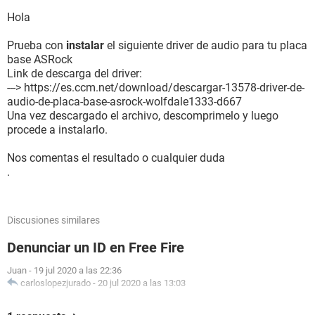
Tipo de BIOS AMI (12/10/07)
Puerto de comunicación Puerto de comunicaciones (COM1)
Hola
Puerto de comunicación Puerto de impresora ECP (LPT1)
Prueba con
instalar
el siguiente driver de audio para tu placa
Monitor:
base ASRock
Tarjeta gráfica Intel(R) 82945G Express Chipset Family (224
Link de descarga del driver:
MB)
---> https://es.ccm.net/download/descargar-13578-driver-de-
Acelerador 3D Intel GMA 950
audio-de-placa-base-asrock-wolfdale1333-d667
Monitor Monitor Plug and Play [NoDB] (809NW3KA00927)
Una vez descargado el archivo, descomprimelo y luego
Monitor Monitor Plug and Play [NoDB] (809NW3KA00927)
procede a instalarlo.
Multimedia:
Nos comentas el resultado o cualquier duda
Tarjeta de sonido Intel 82801GB ICH7 - High Definition Audio
.
Controller [A-1]
Almacenamiento:
Discusiones similares
Controlador IDE Intel(R) 82801G (ICH7 Family) Ultra ATA
Storage Controllers - 27DF
Denunciar un ID en Free Fire
Controlador IDE Intel(R) 82801GB/GR/GH (ICH7 Family)
Serial ATA Storage Controller - 27C0
Juan
-
19 jul 2020 a las 22:36
Disquetera de 3 1/2 Unidad de disquete
carloslopezjurado
-
20 jul 2020 a las 13:03
Disco duro Maxtor 4R120L0 (120 GB, 5400 RPM, Ultra-
ATA/133)