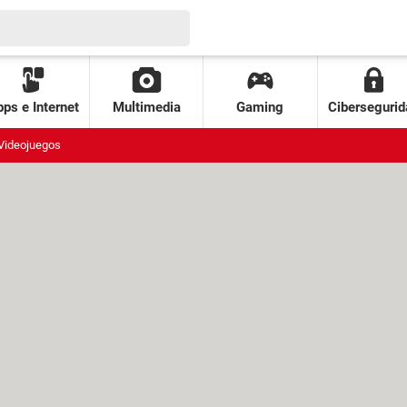
ps e Internet
Multimedia
Gaming
Cibersegurid
Videojuegos