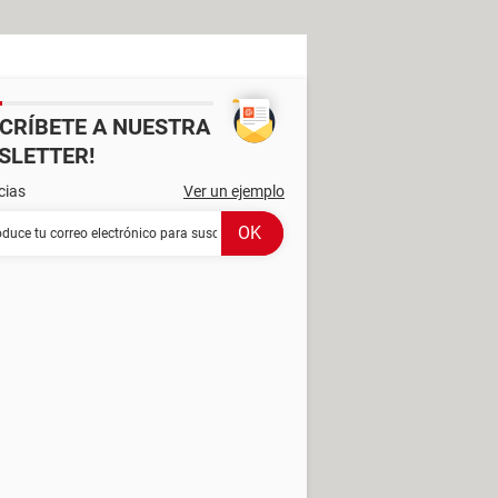
SCRÍBETE A NUESTRA
SLETTER!
cias
Ver un ejemplo