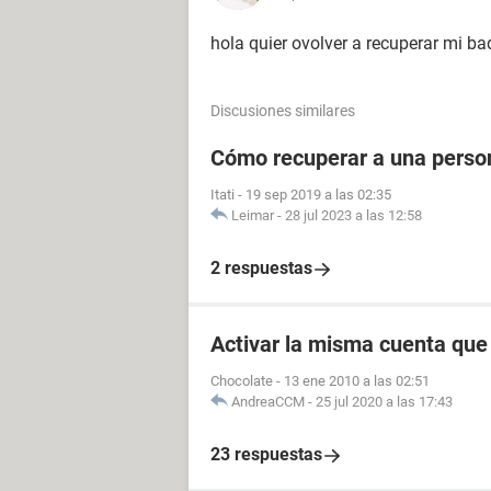
hola quier ovolver a recuperar mi b
Discusiones similares
Cómo recuperar a una perso
Itati
-
19 sep 2019 a las 02:35
Leimar
-
28 jul 2023 a las 12:58
2 respuestas
Activar la misma cuenta que
Chocolate
-
13 ene 2010 a las 02:51
AndreaCCM
-
25 jul 2020 a las 17:43
23 respuestas