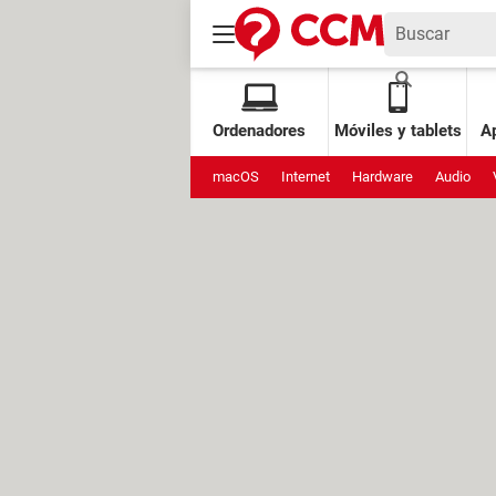
Ordenadores
Móviles y tablets
Ap
macOS
Internet
Hardware
Audio