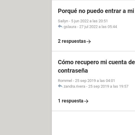
Porqué no puedo entrar a mi
Sailyn
-
5 jun 2022 a las 20:51
gslaura
-
27 jul 2022 a las 05:44
2 respuestas
Cómo recupero mi cuenta de 
contraseña
Rommel
-
25 sep 2019 a las 04:01
zandra.rivera
-
25 sep 2019 a las 19:57
1 respuesta