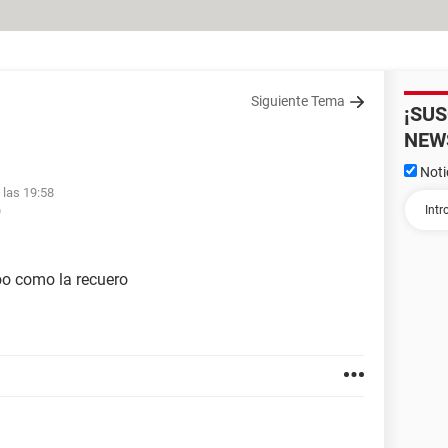
Siguiente Tema
¡SU
NEW
Noti
 las 19:58
9
o como la recuero