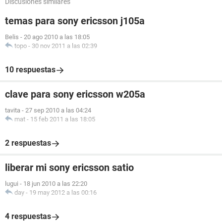
Discusiones similares
temas para sony ericsson j105a
Belis
-
20 ago 2010 a las 18:05
topo
-
30 nov 2011 a las 02:39
10 respuestas
clave para sony ericsson w205a
tavita
-
27 sep 2010 a las 04:24
mat
-
15 feb 2011 a las 18:05
2 respuestas
liberar mi sony ericsson satio
lugui
-
18 jun 2010 a las 22:20
day
-
19 may 2012 a las 00:16
4 respuestas