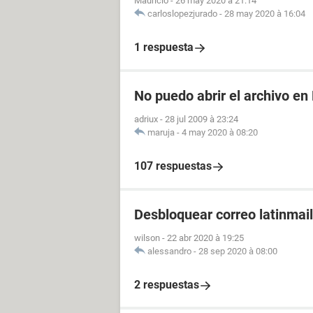
Mauricio
-
26 may 2020 à 21:14
carloslopezjurado
-
28 may 2020 à 16:04
1 respuesta
No puedo abrir el archivo en
adriux
-
28 jul 2009 à 23:24
maruja
-
4 may 2020 à 08:20
107 respuestas
Desbloquear correo latinmail
wilson
-
22 abr 2020 à 19:25
alessandro
-
28 sep 2020 à 08:00
2 respuestas