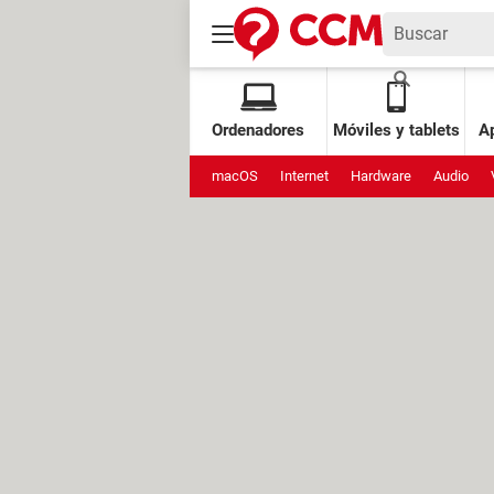
Ordenadores
Móviles y tablets
Ap
macOS
Internet
Hardware
Audio