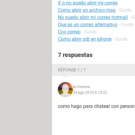
X q no puedo abrir mi correo
Como abrir un archivo msg
- Guide
No puedo abrir mi correo hotmail
- 
Que es un correo alternativo
- Guide
Cco correo
- Guide
Como abrir odt en iphone
- Guide
7 respuestas
RÉPONSE 1 / 7
la morena
24 ago 2010 à 15:22
como hago para chatear con persona