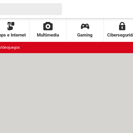
ps e Internet
Multimedia
Gaming
Cibersegurid
Videojuegos