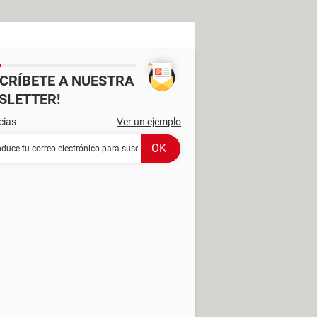
SCRÍBETE A NUESTRA
SLETTER!
cias
Ver un ejemplo