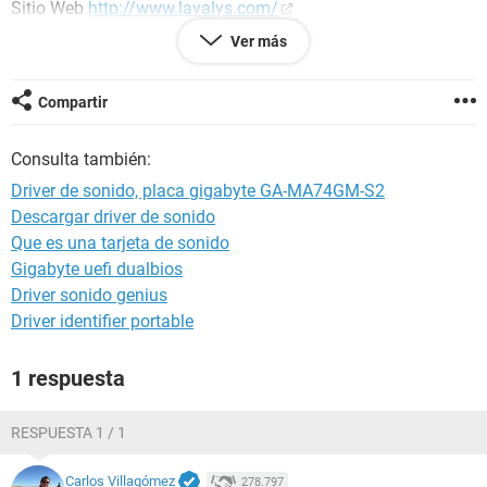
Sitio Web
http://www.lavalys.com/
Tipo de informe Asistente de informes
Ver más
Ordenador DEYAGUSS-FE2C1A (Enlace-01)
Generador DeyaGus
Sistema operativo Microsoft Windows XP Professional
Compartir
5.1.2600 (WinXP Retail)
Fecha 2010-08-24
Consulta también:
Hora 09:57
Driver de sonido, placa gigabyte GA-MA74GM-S2
Descargar driver de sonido
--------[ Resumen ]------------------------------------------------------------------------------
Que es una tarjeta de sonido
-----------------------
Gigabyte uefi dualbios
Ordenador:
Driver sonido genius
Sistema operativo Microsoft Windows XP Professional
Driver identifier portable
Service Pack del Sistema Operativo Service Pack 2
DirectX 4.09.00.0904 (DirectX 9.0c)
1 respuesta
Nombre del sistema DEYAGUSS-FE2C1A (Enlace-01)
Nombre de usuario DeyaGus
RESPUESTA 1 / 1
Placa base:
Tipo de procesador 2x , 2300 MHz
Carlos Villagómez
278.797
Nombre de la Placa Base Desconocido