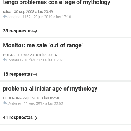
tengo problemas con el age of mythology
raisa
-
30 sep 2008 a las 20:49
longino_1162
-
29 jun 2019 a las 17:10
39 respuestas
Monitor: me sale "out of range"
POLAS
-
10 mar 2010 a las 00:14
Antares
-
10 feb 2023 a las 16:37
18 respuestas
problema al iniciar age of mythology
HEBERON
-
29 jul 2010 a las 02:58
Antonio
-
11 ene 2017 a las 00:50
41 respuestas