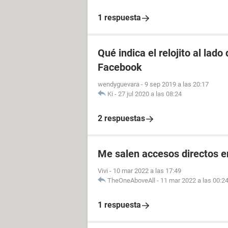
1 respuesta
Qué indica el relojito al lad
Facebook
wendyguevara
-
9 sep 2019 a las 20:17
Ki
-
27 jul 2020 a las 08:24
2 respuestas
Me salen accesos directos e
Vivi
-
10 mar 2022 a las 17:49
TheOneAboveAll
-
11 mar 2022 a las 00:2
1 respuesta