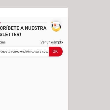
SCRÍBETE A NUESTRA
SLETTER!
cias
Ver un ejemplo