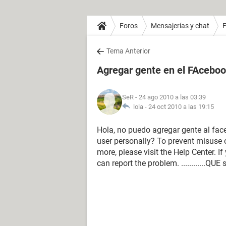
Foros
Mensajerías y chat
Tema Anterior
Agregar gente en el FAcebo
SeR
- 24 ago 2010 a las 03:39
lola -
24 oct 2010 a las 19:15
Hola, no puedo agregar gente al f
user personally? To prevent misuse o
more, please visit the Help Center. If
can report the problem. ............QU