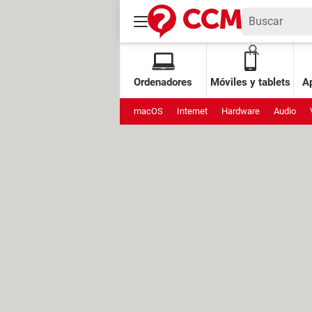
Ordenadores
Móviles y tablets
Ap
macOS
Internet
Hardware
Audio