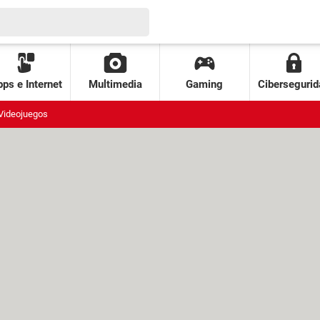
ps e Internet
Multimedia
Gaming
Cibersegurid
Videojuegos