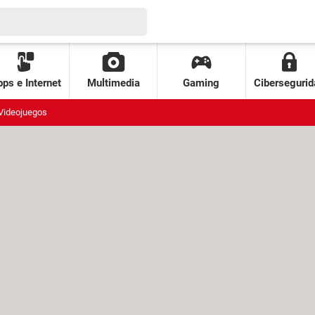
ps e Internet
Multimedia
Gaming
Cibersegurid
Videojuegos