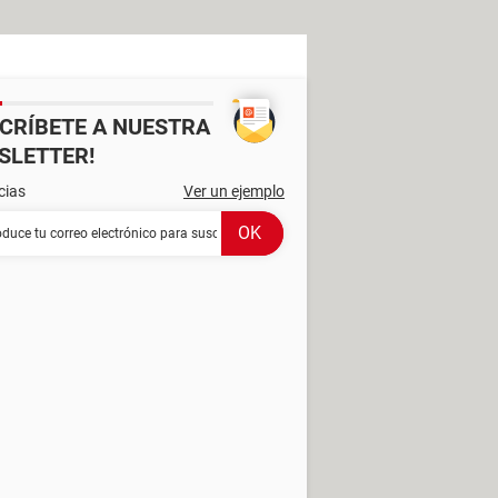
SCRÍBETE A NUESTRA
SLETTER!
cias
Ver un ejemplo