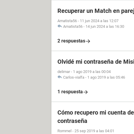
Recuperar un Match en parej
Amatista56
-
11 jun 2024 a las 12:07
Amatista56
-
14 jun 2024 a las 16:30
2 respuestas
Olvidé mi contraseña de Mis
delimar
-
1 ago 2019 a las 00:04
Carlos-vialfa
-
1 ago 2019 a las 05:46
1 respuesta
Cómo recupero mi cuenta de 
contraseña
Rommel
-
25 sep 2019 a las 04:01