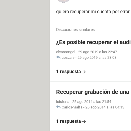
quiero recuperar mi cuenta por error
Discusiones similares
¿Es posible recuperar el aud
alvaroangel
-
29 ago 2019 a las 22:47
ceszarv
-
29 ago 2019 a las 23:08
1 respuesta
Recuperar grabación de una
luistena
-
25 ago 2014 a las 21:54
Carlos-vialfa
-
26 ago 2014 a las 04:13
1 respuesta