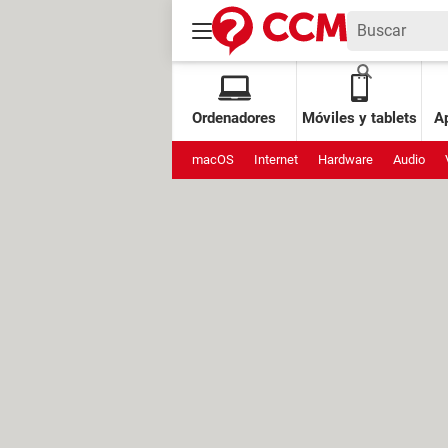
Ordenadores
Móviles y tablets
Ap
macOS
Internet
Hardware
Audio