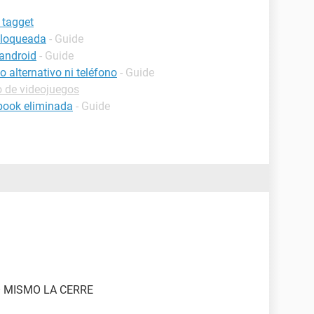
 tagget
bloqueada
- Guide
android
- Guide
 alternativo ni teléfono
- Guide
o de videojuegos
book eliminada
- Guide
O MISMO LA CERRE