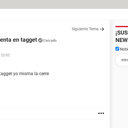
Siguiente Tema
¡SU
enta en tagget
NEW
Cerrado
Noti
 22:02
 tagget yo misma la cerre