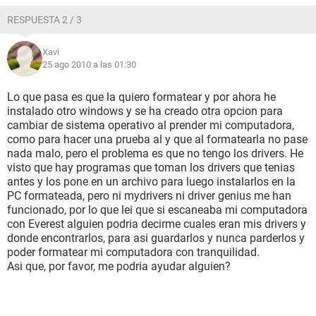
Disquetera de 3 1/2 Floppy disk drive
RESPUESTA 2 / 3
Disco duro HDS728080PLAT20 (80 GB, 7200 RPM, Ultra-
ATA/133)
Xavi
Disco duro ST3500418AS (465 GB, IDE)
25 ago 2010 a las 01:30
Disco duro Samsung G2 Portable USB Device (465 GB, USB)
Lector óptico HL-DT-ST DVD-RAM GSA-H55N
Estado de los discos duros SMART OK
Lo que pasa es que la quiero formatear y por ahora he
instalado otro windows y se ha creado otra opcion para
Particiones:
cambiar de sistema operativo al prender mi computadora,
C: (NTFS) 29996 MB (7631 MB libre)
como para hacer una prueba al y que al formatearla no pase
D: (NTFS) 48524 MB (48458 MB libre)
nada malo, pero el problema es que no tengo los drivers. He
F: (NTFS) 476937 MB (103390 MB libre)
visto que hay programas que toman los drivers que tenias
I: (FAT32) 476821 MB (310730 MB libre)
antes y los pone en un archivo para luego instalarlos en la
Tamaño total 1008.1 GB (459.2 GB libre)
PC formateada, pero ni mydrivers ni driver genius me han
funcionado, por lo que lei que si escaneaba mi computadora
Dispositivos de entrada:
con Everest alguien podria decirme cuales eran mis drivers y
Teclado Standard 101/102-Key or Microsoft Natural PS/2
donde encontrarlos, para asi guardarlos y nunca parderlos y
Keyboard
poder formatear mi computadora con tranquilidad.
Ratón Microsoft PS/2 Mouse
Asi que, por favor, me podria ayudar alguien?
Dispositivos:
Controlador USB1 Intel 82801GB ICH7 - USB Universal Host