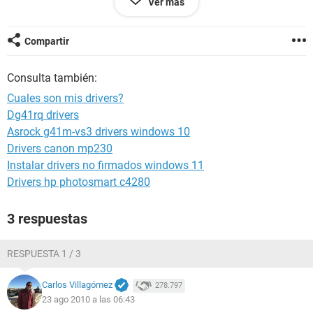
Ver más
Versión EVEREST v2.20.405/es
Sitio Web
http://www.lavalys.com/
Compartir
Tipo de informe Asistente de informes
Ordenador BRAVO-445AB079A
Consulta también:
Generador Xavi
Sistema operativo Microsoft Windows XP Professional
Cuales son mis drivers?
5.1.2600 (WinXP
Dg41rq drivers
Retail)
Asrock g41m-vs3 drivers windows 10
Fecha 2010-08-22
Hora 14:19
Drivers canon mp230
Instalar drivers no firmados windows 11
Drivers hp photosmart c4280
Resumen
3 respuestas
RESPUESTA 1 / 3
Ordenador:
Sistema operativo Microsoft Windows XP Professional
Carlos Villagómez
278.797
Service Pack del Sistema Operativo Service Pack 3
23 ago 2010 a las 06:43
DirectX 4.09.00.0904 (DirectX 9.0c)