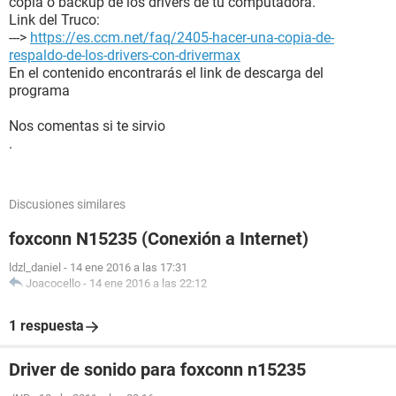
copia o backup de los drivers de tu computadora.
[ BIOS ]
Link del Truco:
--->
https://es.ccm.net/faq/2405-hacer-una-copia-de-
Propiedades de la BIOS:
respaldo-de-los-drivers-con-drivermax
Vendedor Intel Corp.
En el contenido encontrarás el link de descarga del
Versión CR94510J.86A.0031.2006.1212.1648
programa
Fecha de salida 12/12/2006
Tamaño 512 KB
Nos comentas si te sirvio
Dispositivos de arranque Floppy Disk, Hard Disk, CD-ROM,
.
ATAPI ZIP
Funciones disponibles Flash BIOS, Shadow BIOS, Selectable
Boot, EDD, BBS
Discusiones similares
Standards soportados DMI, ACPI
Posibilidades de expansión PCI, USB
foxconn N15235 (Conexión a Internet)
[ Sistema ]
ldzl_daniel
-
14 ene 2016 a las 17:31
Joacocello
-
14 ene 2016 a las 22:12
Propiedades del Sistema:
Identificador único universal EBAD76F6-B6CE11DB-
1 respuesta
B1E80011-D8CEBED7
Tipo de arranque Botón marcha/parada
Driver de sonido para foxconn n15235
[ Placa base ]