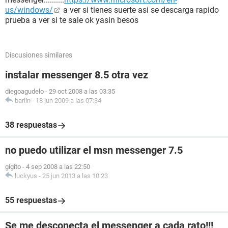
us/windows/
a ver si tienes suerte asi se descarga rapido
prueba a ver si te sale ok yasin besos
Discusiones similares
instalar messenger 8.5 otra vez
diegoagudelo
-
29 oct 2008 a las 03:35
barlin
-
18 jun 2009 a las 07:34
38 respuestas
no puedo utilizar el msn messenger 7.5
gigito
-
4 sep 2008 a las 22:50
luckyus
-
25 jun 2013 a las 10:23
55 respuestas
Se me desconecta el messenger a cada rato!!!