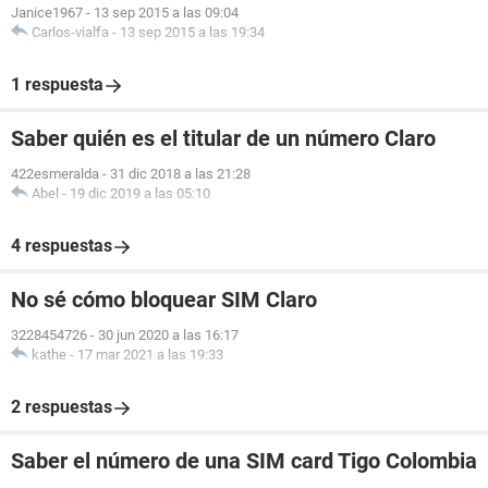
Janice1967
-
13 sep 2015 a las 09:04
Carlos-vialfa
-
13 sep 2015 a las 19:34
1 respuesta
Saber quién es el titular de un número Claro
422esmeralda
-
31 dic 2018 a las 21:28
Abel
-
19 dic 2019 a las 05:10
4 respuestas
No sé cómo bloquear SIM Claro
3228454726
-
30 jun 2020 a las 16:17
kathe
-
17 mar 2021 a las 19:33
2 respuestas
Saber el número de una SIM card Tigo Colombia