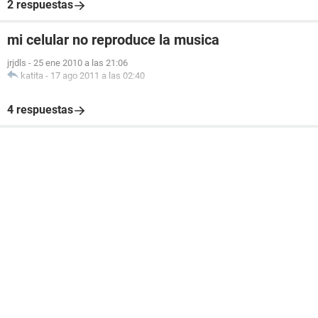
2 respuestas
mi celular no reproduce la musica
jrjdls
-
25 ene 2010 a las 21:06
katita
-
17 ago 2011 a las 02:40
4 respuestas