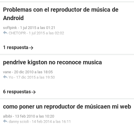
Problemas con el reproductor de música de
Android
softpink
-
1 jul 2015 a las 01:21
CHETOPR
-
1 jul 2015 a las 02:02
1 respuesta
pendrive kigston no reconoce musica
vane
-
20 dic 2010 a las 18:05
Yo
-
17 dic 2015 a las 19:50
6 respuestas
como poner un reproductor de músicaen mi web
albibi
-
13 feb 2010 a las 10:20
danny scioli
-
14 feb 2014 a las 16:11