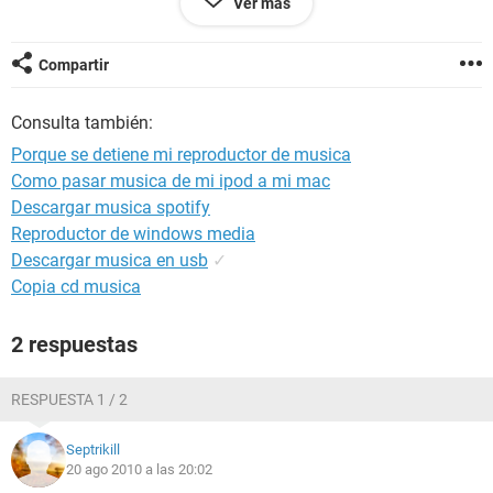
Ver más
Detalles adicionales
cuando doi clic derecho y actualizo se mejora; me olvidaba
tambien ejecuto el programa cleaner y tuneup pero nada lo a
Compartir
solucionado
hace 42 minutos
Consulta también:
tiene 5 años tendra algo que ver la electricidad por que le
Porque se detiene mi reproductor de musica
boton rojo del regulador se enciende
Como pasar musica de mi ipod a mi mac
hace 30 minutos
Descargar musica spotify
sistema windows xp profesional version 2002 servipack 3
Reproductor de windows media
equipo intel (R) pentiun 4 cpu 3.00ghz
Descargar musica en usb
✓
3.01 ghz 448Mb de ram
Copia cd musica
extencion de direccion fisica
2 respuestas
RESPUESTA 1 / 2
Septrikill
20 ago 2010 a las 20:02