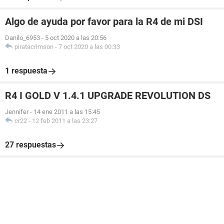
Algo de ayuda por favor para la R4 de mi DSI
Danilo_6953
-
5 oct 2020 a las 20:56
piratacrimson
-
7 oct 2020 a las 00:33
1 respuesta
R4 I GOLD V 1.4.1 UPGRADE REVOLUTION DS
Jennifer
-
14 ene 2011 a las 15:45
cr22
-
12 feb 2011 a las 23:27
27 respuestas