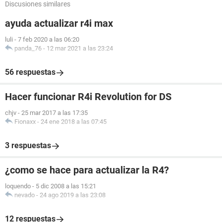
Discusiones similares
ayuda actualizar r4i max
luli
-
7 feb 2020 a las 06:20
panda_76
-
12 mar 2021 a las 23:24
56 respuestas
Hacer funcionar R4i Revolution for DS
chjv
-
25 mar 2017 a las 17:35
Fionaxx
-
24 ene 2018 a las 07:45
3 respuestas
¿como se hace para actualizar la R4?
loquendo
-
5 dic 2008 a las 15:21
nevado
-
24 ago 2019 a las 23:08
12 respuestas