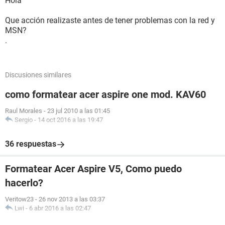
Hola
Que acción realizaste antes de tener problemas con la red y
MSN?
.
Discusiones similares
como formatear acer aspire one mod. KAV60
Raul Morales
-
23 jul 2010 a las 01:45
Sergio
-
14 oct 2016 a las 19:47
36 respuestas
Formatear Acer Aspire V5, Como puedo
hacerlo?
Veritow23
-
26 nov 2013 a las 03:37
Lwi
-
6 abr 2016 a las 02:47