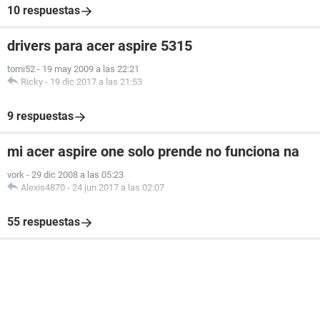
10 respuestas
drivers para acer aspire 5315
tomi52
-
19 may 2009 a las 22:21
Ricky
-
19 dic 2017 a las 21:53
9 respuestas
mi acer aspire one solo prende no funciona na
vork
-
29 dic 2008 a las 05:23
Alexis4870
-
24 jun 2017 a las 02:07
55 respuestas