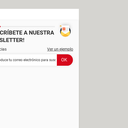
SCRÍBETE A NUESTRA
SLETTER!
cias
Ver un ejemplo