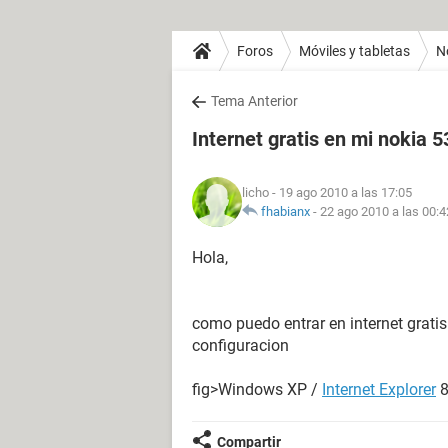
Foros
Móviles y tabletas
N
Tema Anterior
Internet gratis en mi nokia 
licho
- 19 ago 2010 a las 17:05
fhabianx
-
22 ago 2010 a las 00:4
Hola,
como puedo entrar en internet gratis
configuracion
fig>Windows XP /
Internet Explorer
8
Compartir