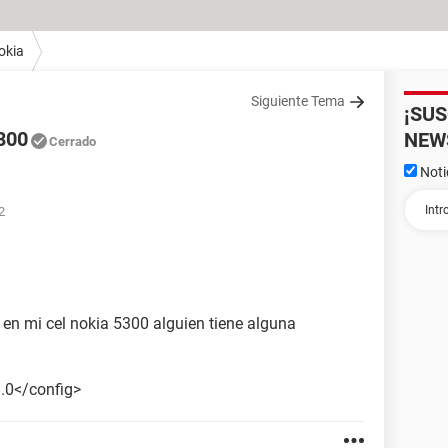
okia
Siguiente Tema
¡SU
5300
NEW
Cerrado
Noti
2
 en mi cel nokia 5300 alguien tiene alguna
.0</config>