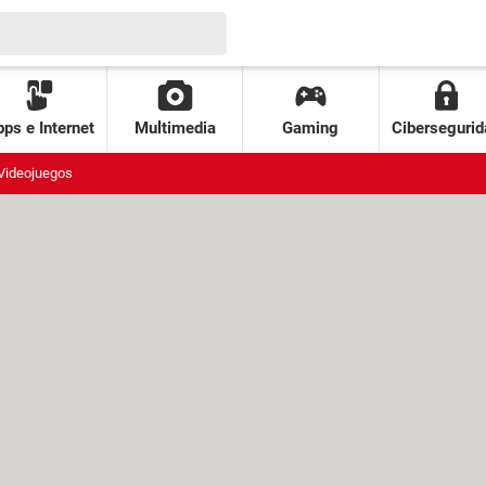
ps e Internet
Multimedia
Gaming
Cibersegurid
Videojuegos