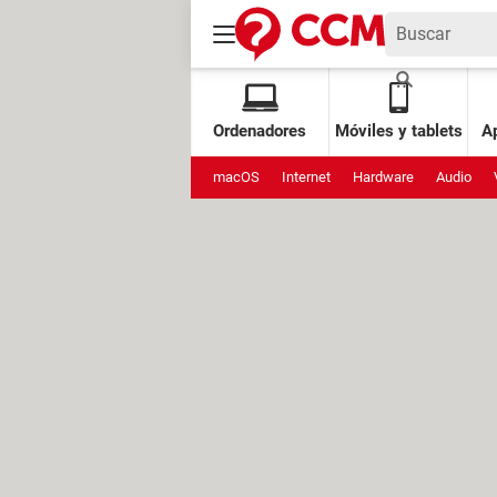
Ordenadores
Móviles y tablets
Ap
macOS
Internet
Hardware
Audio