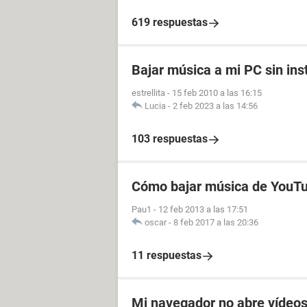
619 respuestas
Bajar música a mi PC sin in
estrellita
-
15 feb 2010 a las 16:15
Lucia
-
2 feb 2023 a las 14:56
103 respuestas
Cómo bajar música de YouT
Pau1
-
12 feb 2013 a las 17:51
oscar
-
8 feb 2017 a las 20:36
11 respuestas
Mi navegador no abre vídeo