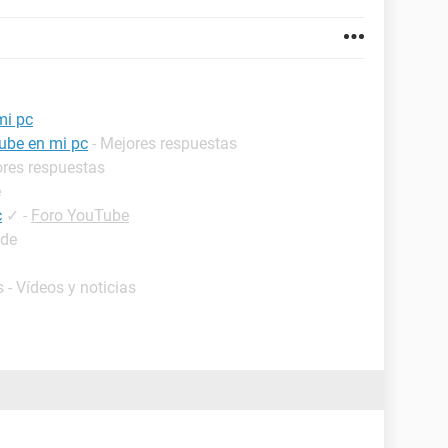
mi pc
tube en mi pc
- Mejores respuestas
ores respuestas
e
c
✓
-
Foro YouTube
ide
 - Vídeos y noticias