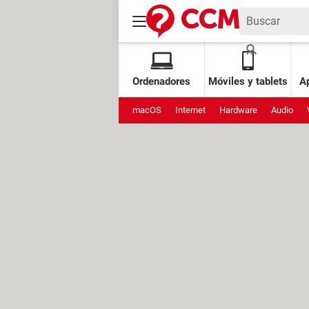
Ordenadores
Móviles y tablets
Ap
macOS
Internet
Hardware
Audio