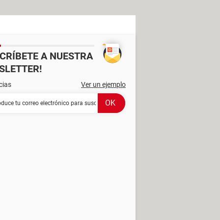
SCRÍBETE A NUESTRA
SLETTER!
cias
Ver un ejemplo