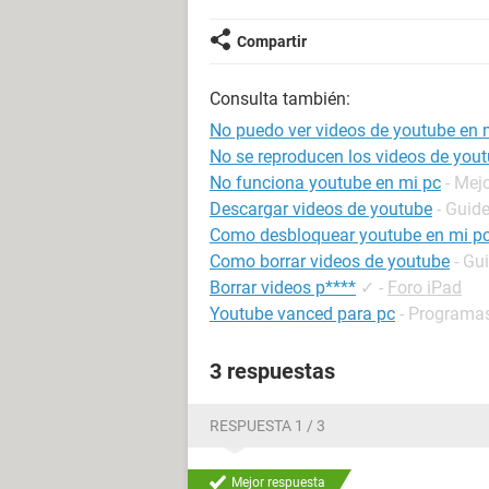
Compartir
Consulta también:
No puedo ver videos de youtube en 
No se reproducen los videos de you
No funciona youtube en mi pc
- Mej
Descargar videos de youtube
- Guid
Como desbloquear youtube en mi p
Como borrar videos de youtube
- Gu
Borrar videos p****
✓
-
Foro iPad
Youtube vanced para pc
- Programas
3 respuestas
RESPUESTA 1 / 3
Mejor respuesta