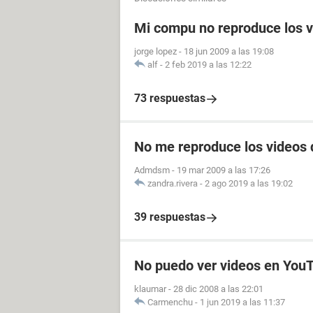
Mi compu no reproduce los v
jorge lopez
-
18 jun 2009 a las 19:08
alf
-
2 feb 2019 a las 12:22
73 respuestas
No me reproduce los videos
Admdsm
-
19 mar 2009 a las 17:26
zandra.rivera
-
2 ago 2019 a las 19:02
39 respuestas
No puedo ver videos en You
klaumar
-
28 dic 2008 a las 22:01
Carmenchu
-
1 jun 2019 a las 11:37