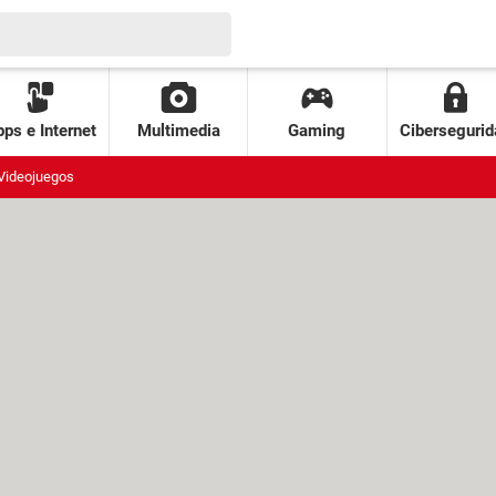
ps e Internet
Multimedia
Gaming
Cibersegurid
Videojuegos