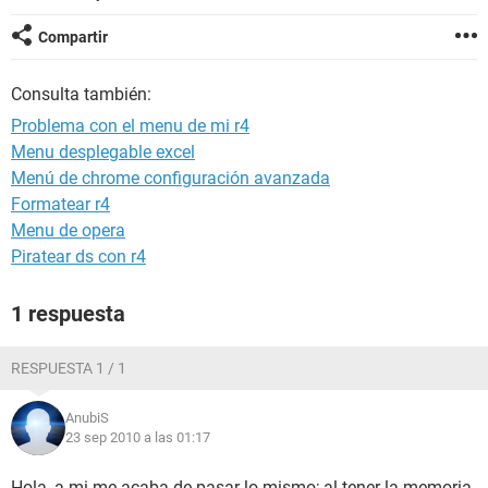
Compartir
Consulta también:
Problema con el menu de mi r4
Menu desplegable excel
Menú de chrome configuración avanzada
Formatear r4
Menu de opera
Piratear ds con r4
1 respuesta
RESPUESTA 1 / 1
AnubiS
23 sep 2010 a las 01:17
Hola, a mi me acaba de pasar lo mismo; al tener la memoria