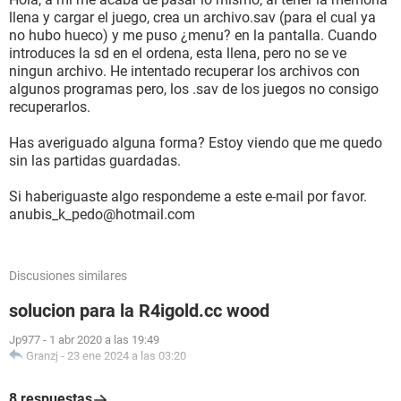
llena y cargar el juego, crea un archivo.sav (para el cual ya
no hubo hueco) y me puso ¿menu? en la pantalla. Cuando
introduces la sd en el ordena, esta llena, pero no se ve
ningun archivo. He intentado recuperar los archivos con
algunos programas pero, los .sav de los juegos no consigo
recuperarlos.
Has averiguado alguna forma? Estoy viendo que me quedo
sin las partidas guardadas.
Si haberiguaste algo respondeme a este e-mail por favor.
anubis_k_pedo@hotmail.com
Discusiones similares
solucion para la R4igold.cc wood
Jp977
-
1 abr 2020 a las 19:49
Granzj
-
23 ene 2024 a las 03:20
8 respuestas