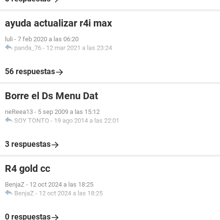
ayuda actualizar r4i max
luli
-
7 feb 2020 a las 06:20
panda_76
-
12 mar 2021 a las 23:24
56 respuestas
Borre el Ds Menu Dat
neReea13
-
5 sep 2009 a las 15:12
SOY TONTO
-
19 ago 2014 a las 22:01
3 respuestas
R4 gold cc
BenjaZ
-
12 oct 2024 a las 18:25
BenjaZ
-
12 oct 2024 a las 18:25
0 respuestas