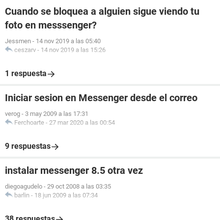
Cuando se bloquea a alguien sigue viendo tu
foto en messsenger?
Jessmen
-
14 nov 2019 a las 05:40
ceszarv
-
14 nov 2019 a las 15:26
1 respuesta
Iniciar sesion en Messenger desde el correo
verog
-
3 may 2009 a las 17:31
Ferchoarte
-
27 mar 2020 a las 00:54
9 respuestas
instalar messenger 8.5 otra vez
diegoagudelo
-
29 oct 2008 a las 03:35
barlin
-
18 jun 2009 a las 07:34
38 respuestas