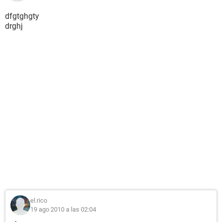
dfgtghgty
drghj
el.rico
19 ago 2010 a las 02:04