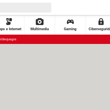
ps e Internet
Multimedia
Gaming
Cibersegurid
Videojuegos