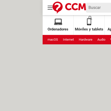
Ordenadores
Móviles y tablets
Ap
macOS
Internet
Hardware
Audio