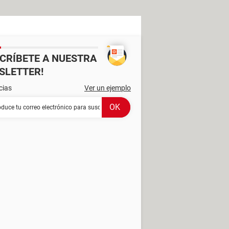
SCRÍBETE A NUESTRA
SLETTER!
cias
Ver un ejemplo