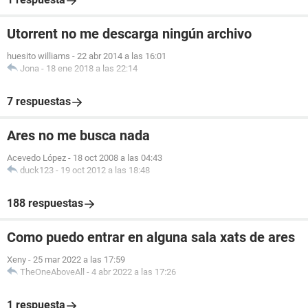
Utorrent no me descarga ningún archivo
huesito williams
-
22 abr 2014 a las 16:01
Jona
-
18 ene 2018 a las 22:14
7 respuestas
Ares no me busca nada
Acevedo López
-
18 oct 2008 a las 04:43
duck123
-
19 oct 2012 a las 18:48
188 respuestas
Como puedo entrar en alguna sala xats de ares
Xeny
-
25 mar 2022 a las 17:59
TheOneAboveAll
-
4 abr 2022 a las 17:26
1 respuesta