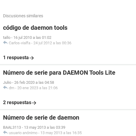
Discusiones similares
código de daemon tools
tallo
-
16 jul 2010 a las 01:02
Carlos-vialfa
-
24 jul 2012 a las 00:36
1 respuesta
Número de serie para DAEMON Tools Lite
Julio
-
26 feb 2020 a las 04:58
drn
-
20 ene 2023 a las 21:06
2 respuestas
Número de serie de daemon
BAAL3113
-
13 may 2013 a las 03:39
usuario anónimo
-
13 may 2013 a las 16:35