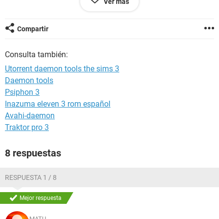
Ver más
transforme a un documento iso pero me sale una publicidad
de magic iso maker....
que hago? de veras que no se que hacer y estoy verde por
Compartir
jugar sims 2
Consulta también:
Porfavor cualquier ayuda sirve
Utorrent daemon tools the sims 3
Graciaaas
Daemon tools
Psiphon 3
Inazuma eleven 3 rom español
Avahi-daemon
Traktor pro 3
8 respuestas
RESPUESTA 1 / 8
Mejor respuesta
MATU