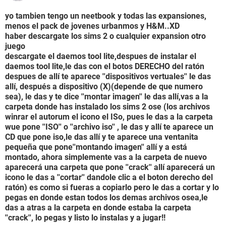
yo tambien tengo un neetbook y todas las expansiones,
menos el pack de jovenes urbanmos y H&M..XD
haber descargate los sims 2 o cualquier expansion otro
juego
descargate el daemos tool lite,despues de instalar el
daemos tool lite,le das con el botos DERECHO del ratón
despues de allí te aparece ''dispositivos vertuales'' le das
allí, después a dispositivo (X)(depende de que numero
sea), le das y te dice ''montar imagen'' le das allí,vas a la
carpeta donde has instalado los sims 2 ose (los archivos
winrar el autorum el icono el ISo, pues le das a la carpeta
wue pone ''ISO'' o ''archivo iso'' , le das y allí te aparece un
CD que pone iso,le das allí y te aparece una ventanita
pequeña que pone''montando imagen'' allí y a está
montado, ahora simplemente vas a la carpeta de nuevo
aparecerá una carpeta que pone ''crack'' allí aparecerá un
icono le das a ''cortar'' dandole clic a el boton derecho del
ratón) es como si fueras a copiarlo pero le das a cortar y lo
pegas en donde estan todos los demas archivos osea,le
das a atras a la carpeta en donde estaba la carpeta
''crack'', lo pegas y listo lo instalas y a jugar!!