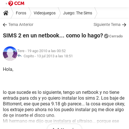
Foros
Videojuegos
Juego: The Sims
Tema Anterior
Siguiente Tema
SIMS 2 en un netbook... como lo hago?
Cerrado
Tere
- 19 ago 2010 a las 00:52
Copito -
13 jul 2013 a las 18:51
Hola,
lo que sucede es lo siguiente, tengo un netbook y no tiene
entrada para cds y yo quiero instalar los sims 2. Los baje de
Bittorrent, ese que pesa 9.18 gb parece... la cosa esque okey,
los extraje pero ahora no los puedo instalar pq me dice algo
de qe inserte el disco uno.
Mi hermano me dijo que instalara el ultraiso... porque ese
serviria porque como no tengo lector, pero ahora lo