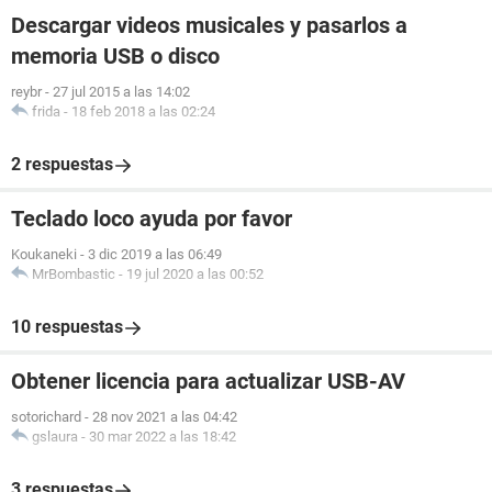
Descargar videos musicales y pasarlos a
memoria USB o disco
reybr
-
27 jul 2015 a las 14:02
frida
-
18 feb 2018 a las 02:24
2 respuestas
Teclado loco ayuda por favor
Koukaneki
-
3 dic 2019 a las 06:49
MrBombastic
-
19 jul 2020 a las 00:52
10 respuestas
Obtener licencia para actualizar USB-AV
sotorichard
-
28 nov 2021 a las 04:42
gslaura
-
30 mar 2022 a las 18:42
3 respuestas