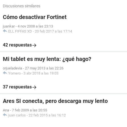
Discusiones similares
Cómo desactivar Fortinet
juankar
-
4 nov 2008 a las 23:13
ELL FIFFAS XD
-
20 feb 2017 a las 17:14
42 respuestas
Mi tablet es muy lenta: ¿qué hago?
orjueladevia
-
27 may 2013 a las 22:26
Yomero
-
3 abr 2018 a las 19:03
37 respuestas
Ares SI conecta, pero descarga muy lento
Ana
-
7 feb 2009 a las 20:55
juan carlos
-
22 feb 2015 a las 16:12