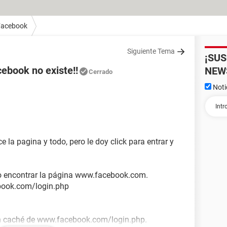
Facebook
Siguiente Tema
¡SU
ebook no existe!!
NEW
Cerrado
Noti
 la pagina y todo, pero le doy click para entrar y
 encontrar la página www.facebook.com.
ook.­com/­login.­php
caché de www.­facebook.­com/­login.­php.