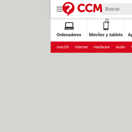
Ordenadores
Móviles y tablets
Ap
macOS
Internet
Hardware
Audio