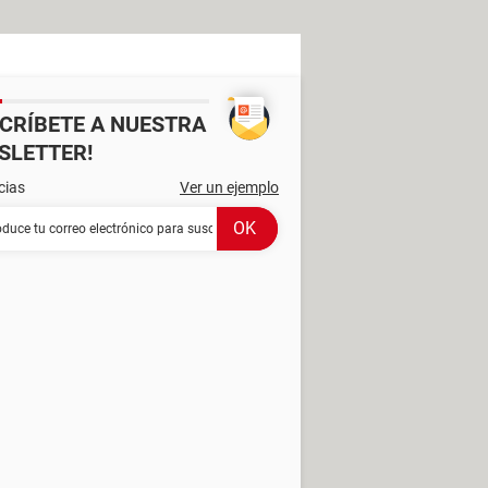
SCRÍBETE A NUESTRA
SLETTER!
cias
Ver un ejemplo