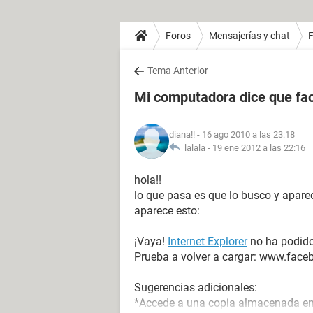
Foros
Mensajerías y chat
Tema Anterior
Mi computadora dice que fac
diana!!
- 16 ago 2010 a las 23:18
lalala -
19 ene 2012 a las 22:16
hola!!
lo que pasa es que lo busco y aparece
aparece esto:
¡Vaya!
Internet Explorer
no ha podido
Prueba a volver a cargar: www.­faceb
Sugerencias adicionales:
*Accede a una copia almacenada en 