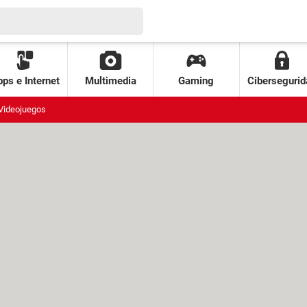
ps e Internet
Multimedia
Gaming
Cibersegurid
Videojuegos