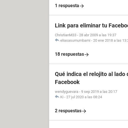
1 respuesta
Link para eliminar tu Facebo
ChristianM33
-
28 abr 2009 a las 19:37
eliasasumumbami
-
20 ene 2018 a las 13:
18 respuestas
Qué indica el relojito al lad
Facebook
wendyguevara
-
9 sep 2019 a las 20:17
Ki
-
27 jul 2020 a las 08:24
2 respuestas