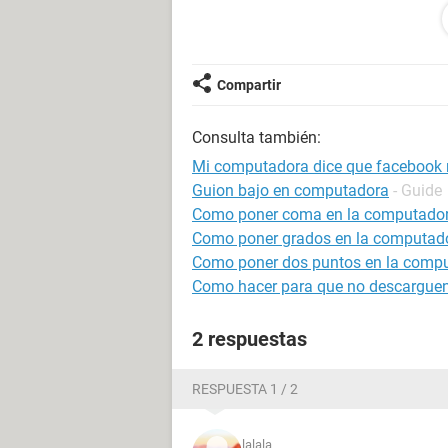
*Buscar en Google:
eso es en iexplore, el mas chafa, b
y en el mozilla sale:
Compartir
Servidor no encontrado
Consulta también:
Firefox no puede encontrar el servi
Mi computadora dice que facebook n
Guion bajo en computadora
- Guide
Como poner coma en la computado
* Compruebe que la dirección no tien
Como poner grados en la computad
del tipo ww.ejemplo.com en lugar de
Como poner dos puntos en la comp
www.ejemplo.com
Como hacer para que no descarguen
* Si no puede cargar ninguna págin
2 respuestas
de red de su equipo.
* Si su equipo o red están protegido
RESPUESTA 1 / 2
o proxy, asegúrese de que Firefox ti
para acceder a la web.
lalala
estuve viendo en esta pagina y otras