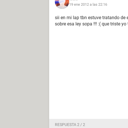
19 ene 2012 a las 22:16
ayuda!! no vivo sin mi face!!
bye
sii en mi lap tbn estuve tratando de e
=)
sobre esa ley sopa !!! :( que triste y
RESPUESTA 2 / 2