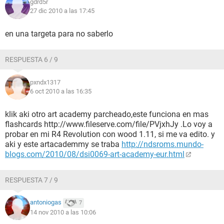
gdrd5r
27 dic 2010 a las 17:45
en una targeta para no saberlo
RESPUESTA 6 / 9
pxndx1317
6 oct 2010 a las 16:35
klik aki otro art academy parcheado,este funciona en mas
flashcards http://www.fileserve.com/file/PVjxhJy .Lo voy a
probar en mi R4 Revolution con wood 1.11, si me va edito. y
aki y este artacademmy se traba
http://ndsroms.mundo-
blogs.com/2010/08/dsi0069-art-academy-eur.html
RESPUESTA 7 / 9
antoniogas
7
14 nov 2010 a las 10:06