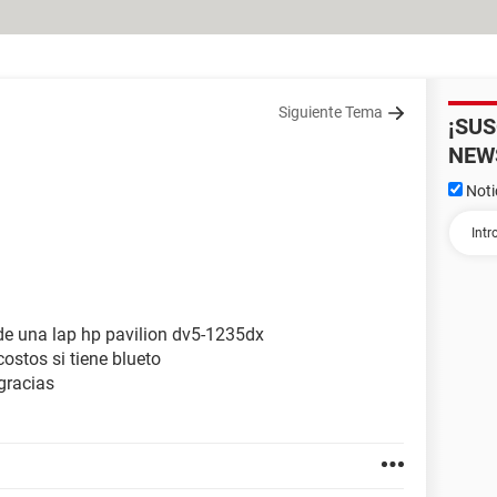
Siguiente Tema
¡SU
NEW
Noti
 de una lap hp pavilion dv5-1235dx
costos si tiene blueto
gracias