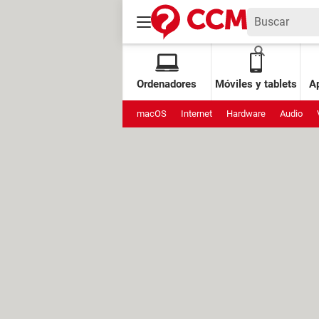
Ordenadores
Móviles y tablets
Ap
macOS
Internet
Hardware
Audio