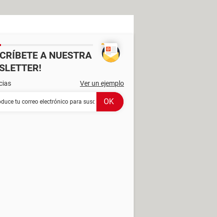
SCRÍBETE A NUESTRA
SLETTER!
cias
Ver un ejemplo