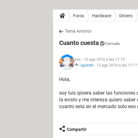
Foros
Hardware
Drivers
Tema Anterior
Cuanto cuesta
Cerrado
luis
- 12 ago 2010 a las 17:15
Iguliotti
-
12 ago 2010 a las 17:17
Hola,
soy luis qisiera saber las funciones
la evisto y me intereza quiero saber 
cuanto esta en el mercado solo eso 
Compartir