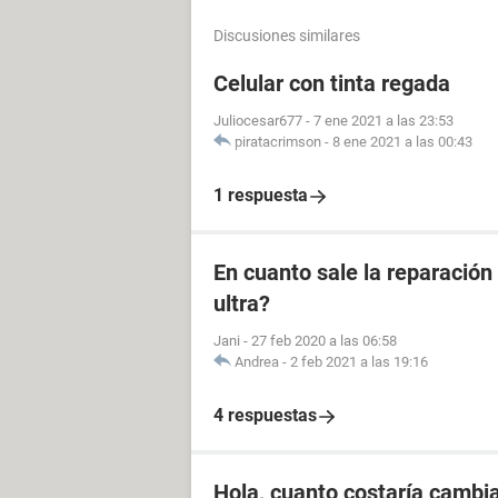
Discusiones similares
Celular con tinta regada
Juliocesar677
-
7 ene 2021 a las 23:53
piratacrimson
-
8 ene 2021 a las 00:43
1 respuesta
En cuanto sale la reparación
ultra?
Jani
-
27 feb 2020 a las 06:58
Andrea
-
2 feb 2021 a las 19:16
4 respuestas
Hola, cuanto costaría cambi