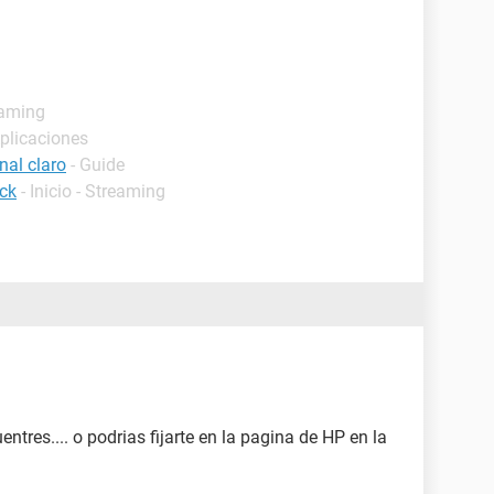
reaming
 Aplicaciones
nal claro
- Guide
ick
- Inicio - Streaming
tres.... o podrias fijarte en la pagina de HP en la