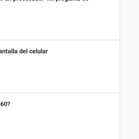
ntalla del celular
360?