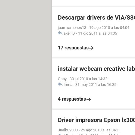
Descargar drivers de VIA/S
juan_ramones13
-
19 ago 2010 a las 04:04
axel :D
-
11 dic 2011 a las 04:05
17 respuestas
instalar webcam creative la
Gaby
-
30 jul 2010 a las 14:32
Inma
-
31 may 2011 a las 16:35
4 respuestas
Driver impresora Epson lx30
Jualbu2000
-
25 ago 2010 a las 04:11