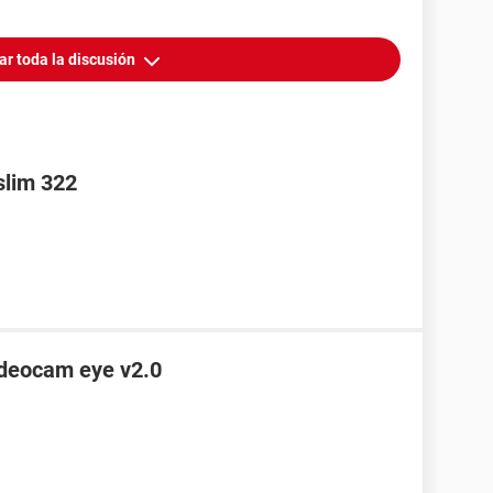
ar toda la discusión
slim 322
deocam eye v2.0