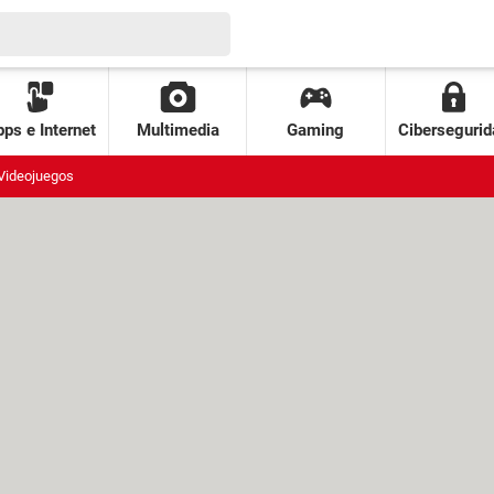
ps e Internet
Multimedia
Gaming
Cibersegurid
Videojuegos