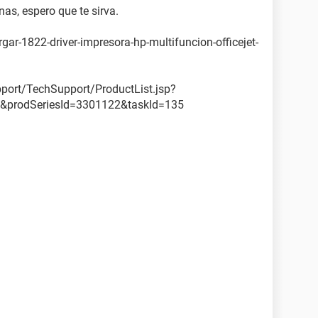
as, espero que te sirva.
ar-1822-driver-impresora-hp-multifuncion-officejet-
ort/TechSupport/ProductList.jsp?
&prodSeriesId=3301122&taskId=135