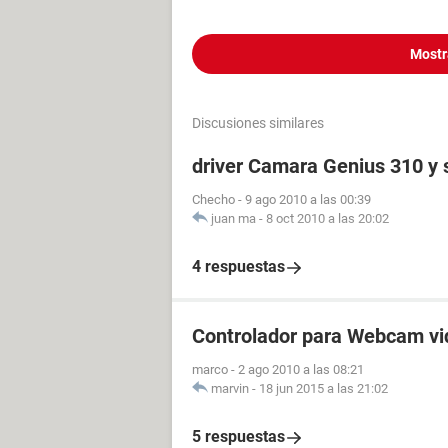
Mostr
Discusiones similares
driver Camara Genius 310 y 
Checho
-
9 ago 2010 a las 00:39
juan ma
-
8 oct 2010 a las 20:02
4 respuestas
Controlador para Webcam vi
marco
-
2 ago 2010 a las 08:21
marvin
-
18 jun 2015 a las 21:02
5 respuestas