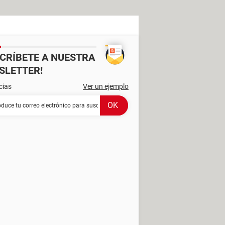
SCRÍBETE A NUESTRA
SLETTER!
cias
Ver un ejemplo