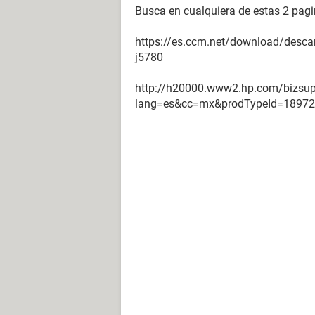
Busca en cualquiera de estas 2 pagin
https://es.ccm.net/download/descarg
j5780
http://h20000.www2.hp.com/bizsupp
lang=es&cc=mx&prodTypeId=18972