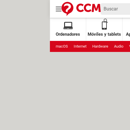
Ordenadores
Móviles y tablets
Ap
macOS
Internet
Hardware
Audio