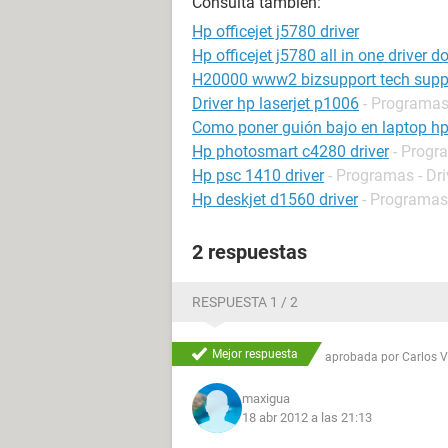
Consulta también:
Hp officejet j5780 driver
Hp officejet j5780 all in one driver 
H20000 www2 bizsupport tech supp
Driver hp laserjet p1006
- Programas 
Como poner guión bajo en laptop h
Hp photosmart c4280 driver
- Progr
Hp psc 1410 driver
- Programas - Dri
Hp deskjet d1560 driver
- Programas 
2 respuestas
RESPUESTA 1 / 2
Mejor respuesta
aprobada por
Carlos 
maxigua
18 abr 2012 a las 21:13