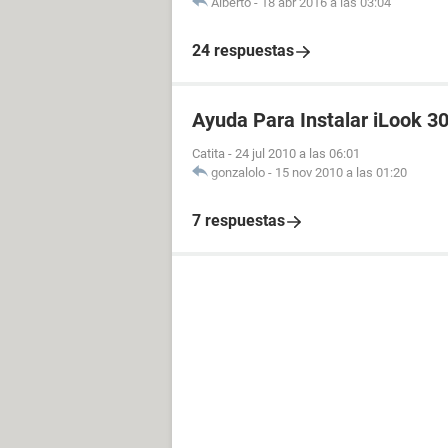
Alberto
-
18 abr 2016 a las 03:04
24 respuestas
Ayuda Para Instalar iLook 3
Catita
-
24 jul 2010 a las 06:01
gonzalolo
-
15 nov 2010 a las 01:20
7 respuestas