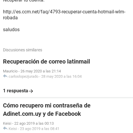
http://es.ccm.net/faq/4793-recuperar-cuenta-hotmail-wlm-
robada
saludos
Discusiones similares
Recuperación de correo latinmail
Mauricio
-
26 may 2020 a las 21:14
carloslopezjurado
-
28 may 2020 a las 16:04
1 respuesta
Cómo recupero mi contraseña de
Adinet.com.uy y de Facebook
Keisi
-
22 ago 2019 a las 00:13
Keisi
-
23 ago 2019 a las 08:41