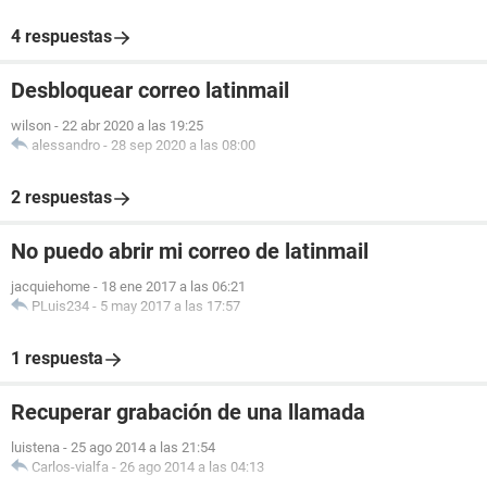
4 respuestas
Desbloquear correo latinmail
wilson
-
22 abr 2020 a las 19:25
alessandro
-
28 sep 2020 a las 08:00
2 respuestas
No puedo abrir mi correo de latinmail
jacquiehome
-
18 ene 2017 a las 06:21
PLuis234
-
5 may 2017 a las 17:57
1 respuesta
Recuperar grabación de una llamada
luistena
-
25 ago 2014 a las 21:54
Carlos-vialfa
-
26 ago 2014 a las 04:13